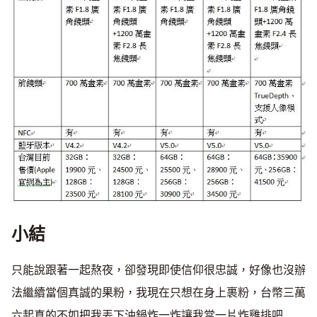
小結
只能說跟著一起熬夜，卻發現即使信仰很忠誠，好像也沒辦
法繼續當個真誠的果粉，我現在只想在身上裹粉，台幣三萬
六起真的不如把我丟下油鍋炸一炸讓我當一片炸雞排吧