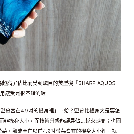
為超高屏佔比而受到矚目的美型機『SHARP AQUOS
使用感受是很不錯的喔
.5吋的螢幕塞在4.9吋的機身裡」。蛤？螢幕比機身大是要怎
而非機身大小，而技術升級能讓屏佔比越來越高；也因
5.5吋螢幕，卻能塞在以前4.9吋螢幕會有的機身大小裡，就