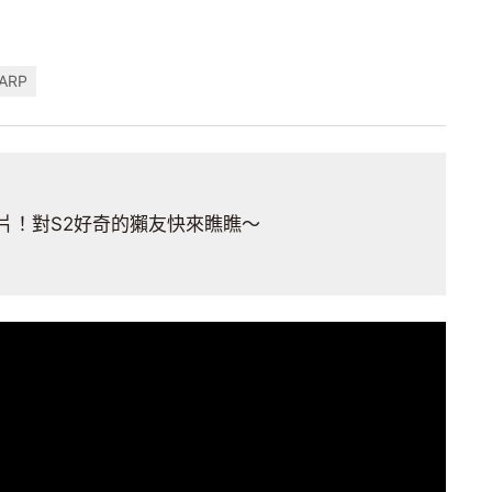
ARP
片！對S2好奇的獺友快來瞧瞧～