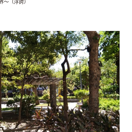
界～（浮誇）