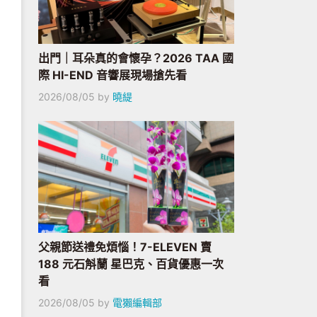
出門｜耳朵真的會懷孕？2026 TAA 國
際 HI-END 音響展現場搶先看
2026/08/05
by
曉緹
父親節送禮免煩惱！7-ELEVEN 賣
188 元石斛蘭 星巴克、百貨優惠一次
看
2026/08/05
by
電獺編輯部