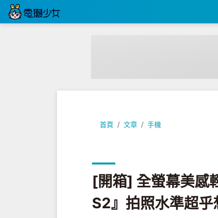
[開箱] 全螢幕美感輕旗艦!『SHARP
首頁
文章
手機
[開箱] 全螢幕美感輕
S2』拍照水準超乎