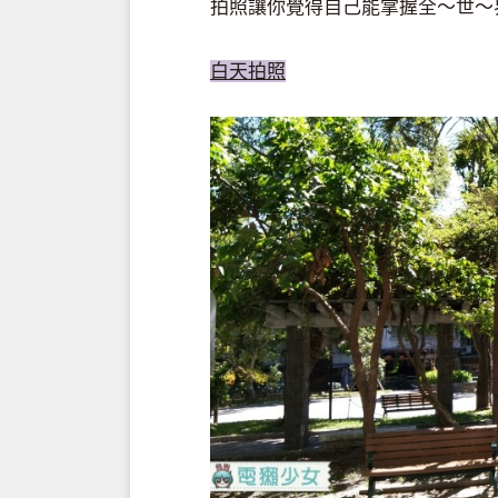
拍照讓你覺得自己能掌握全～世～
白天拍照