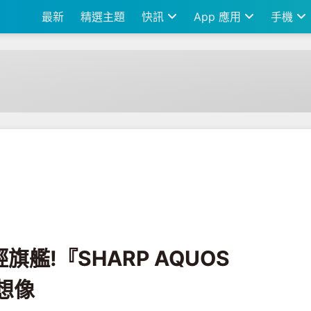
最新
精選主題
快訊
App 應用
手機
 AQUOS S2』拍照水準超乎想像
旗艦!『SHARP AQUOS
想像