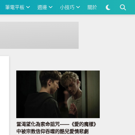
筆電平板
週邊
小技巧
關於
當渴望化為索命詛咒——《愛的魔樣》
中被宗教信仰吞噬的酷兒愛情悲劇