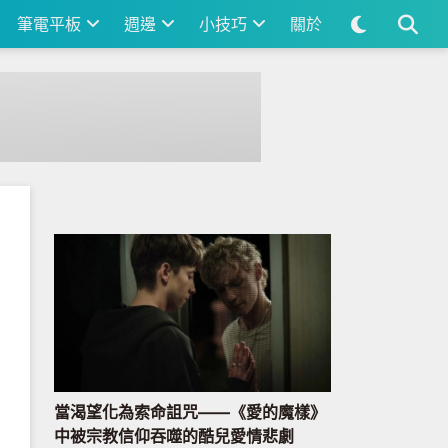
筆電平板
週邊
小技巧
關於
當渴望化為索命詛咒——《愛的魔樣》
中被宗教信仰吞噬的酷兒愛情悲劇