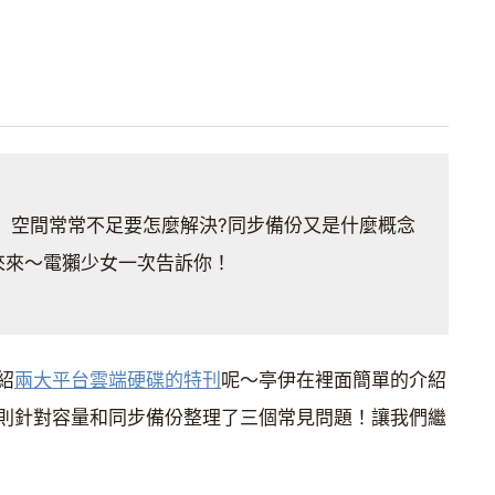
Drive」空間常常不足要怎麼解決?同步備份又是什麼概念
來來～電獺少女一次告訴你！
紹
兩大平台雲端硬碟的特刊
呢～亭伊在裡面簡單的介紹
則針對容量和同步備份整理了三個常見問題！讓我們繼