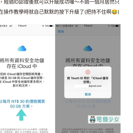
案」，經過ID認證後就可以升級成功囉～不過一個月居然只
在操作教學時就自己默默的按下升級了(把持不住啊😂)