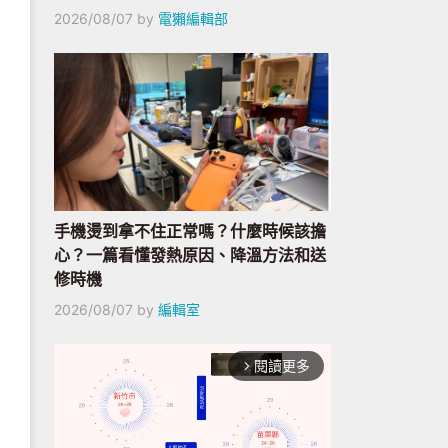
2026/08/07
by
電獺編輯部
手機燙到拿不住正常嗎？什麼時候該擔
心？一篇看懂發熱原因、降溫方法和送
修時機
2026/08/07
by
編輯室
閱讀更多
arrow_forward_ios