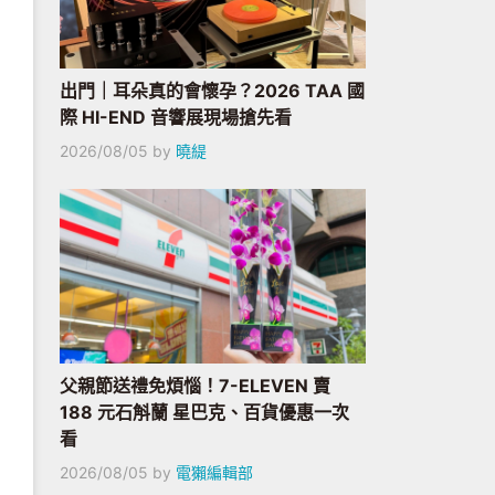
出門｜耳朵真的會懷孕？2026 TAA 國
際 HI-END 音響展現場搶先看
2026/08/05
by
曉緹
父親節送禮免煩惱！7-ELEVEN 賣
188 元石斛蘭 星巴克、百貨優惠一次
看
2026/08/05
by
電獺編輯部