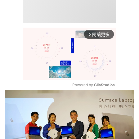
閱讀更多
arrow_forward_ios
Powered by 
GliaStudios
Mute