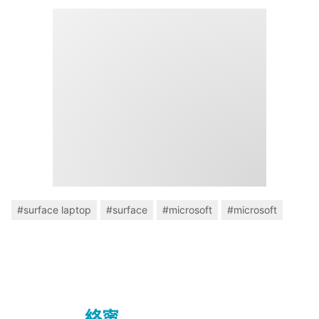
#surface laptop
#surface
#microsoft
#microsoft
絡甯