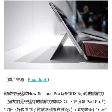
（圖片來源：
Engadget
）
微軟標榜這款New Surface Pro有長達13.5小時的續航力
（獺友們覺得這樣的續航力夠嗎XD），速度是iPad Pro的
1.7倍（好像看到了微軟跟蘋果在賽跑時互嗆的畫面( ˘•ω•˘