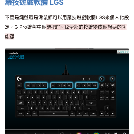
羅技遊戲軟體 LGS
不管是鍵盤還是滑鼠都可以用羅技遊戲軟體LGS來個人化設
定，G Pro鍵盤中你
能把F1~12全部的按鍵變成你想要的功
能鍵