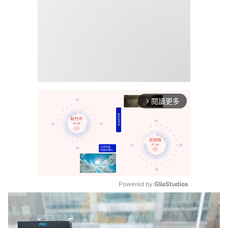
閱讀更多
arrow_forward_ios
Powered by 
GliaStudios
Mute