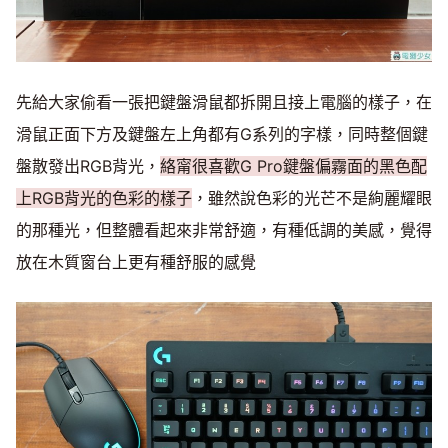
先給大家偷看一張把鍵盤滑鼠都拆開且接上電腦的樣子，在
滑鼠正面下方及鍵盤左上角都有G系列的字樣，同時整個鍵
盤散發出RGB背光，
絡甯很喜歡G Pro鍵盤偏霧面的黑色配
上RGB背光的色彩的樣子
，雖然說色彩的光芒不是絢麗耀眼
的那種光，但整體看起來非常舒適，有種低調的美感，覺得
放在木質窗台上更有種舒服的感覺