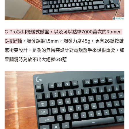
G Pro採用機械式鍵盤，以及可以點擊7000萬次的Romer-
G按鍵軸
，觸發距離1.5mm，觸發力度45g，更有26鍵按鍵
無衝突設計，足夠的無衝突設計對電競選手來說很重要，如
果關鍵時刻放不出大絕就GG惹