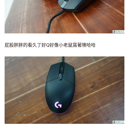
屁股胖胖的看久了好Q好像小老鼠窩著噢哈哈