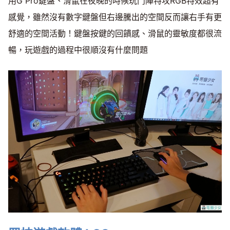
用G Pro鍵盤、滑鼠在夜晚的時候玩鬥陣特攻RGB特效超有
感覺，雖然沒有數字鍵盤但右邊騰出的空間反而讓右手有更
舒適的空間活動！鍵盤按鍵的回饋感、滑鼠的靈敏度都很流
暢，玩遊戲的過程中很順沒有什麼問題