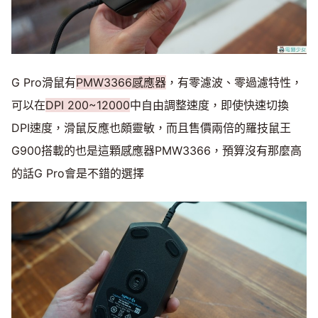
G Pro滑鼠有
PMW3366感應器
，有零濾波、零過濾特性，
可以在
DPI 200~12000
中自由調整速度，即使快速切換
DPI速度，滑鼠反應也頗靈敏，而且售價兩倍的羅技鼠王
G900搭載的也是這顆感應器PMW3366，預算沒有那麼高
的話G Pro會是不錯的選擇