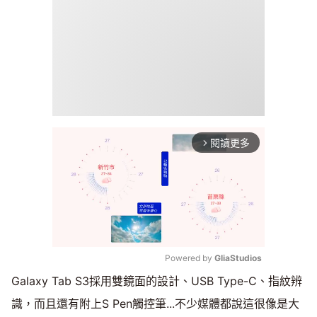
閱讀更多
arrow_forward_ios
Powered by 
GliaStudios
Galaxy Tab S3採用雙鏡面的設計、USB Type-C、指紋辨
Mute
識，而且還有附上S Pen觸控筆...不少媒體都說這很像是大