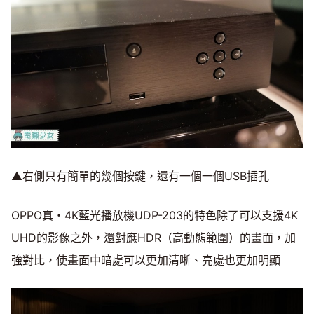
▲右側只有簡單的幾個按鍵，還有一個一個USB插孔
OPPO真・4K藍光播放機UDP-203的特色除了可以支援4K
UHD的影像之外，還對應HDR（高動態範圍）的畫面，加
強對比，使畫面中暗處可以更加清晰、亮處也更加明顯