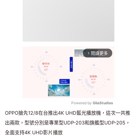
閱讀更多
arrow_forward_ios
Powered by 
GliaStudios
OPPO搶先12/8在台推出4K UHD藍光播放機，這次一共推
Mute
出兩款，型號分別是專業型UDP-203和旗艦型UDP-205，
全面支持4K UHD影片播放