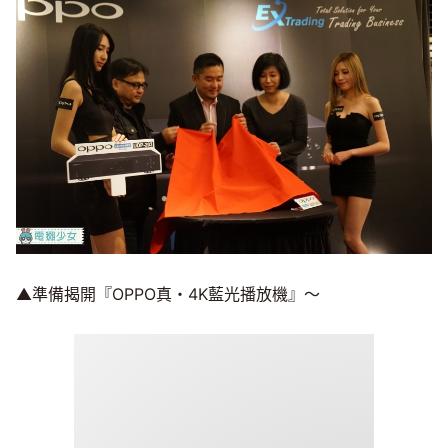
▲準備揭開『OPPO真・4K藍光播放機』～