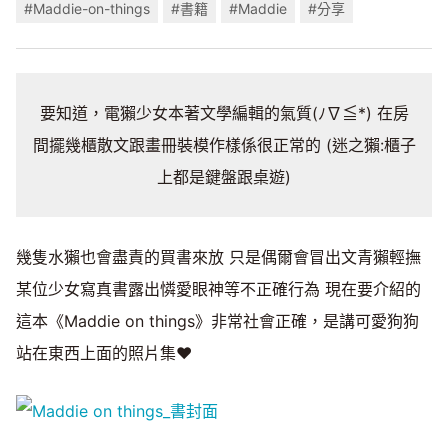
#Maddie-on-things
#書籍
#Maddie
#分享
要知道，電獺少女本著文學編輯的氣質(ﾉ∇≦*) 在房
間擺幾櫃散文跟畫冊裝模作樣係很正常的 (迷之獺:櫃子
上都是鍵盤跟桌遊)
幾隻水獺也會盡責的買書來放 只是偶爾會冒出文青獺輕撫
某位少女寫真書露出憐愛眼神等不正確行為 現在要介紹的
這本《Maddie on things》非常社會正確，是講可愛狗狗
站在東西上面的照片集♥