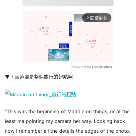
閱讀更多
arrow_forward_ios
Powered by 
GliaStudios
▼下面這張是整個旅行的起點照
Mute
"This was the beginning of Maddie on things, or at the
least me pointing my camera her way. Looking back
now I remember all the details the edges of the photo.