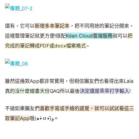
還有，它可以
新增多本筆記本
，把不同用途的筆記分開來，
這樣整理筆記就更方便!搭配
Kdan Cloud雲端服務
就可以
把
完成的筆記轉成PDF或docx檔案格式
~
雖然這幾款App都非常實用，但相信獺友們也看得出來
Lala
真的沒什麼繪畫天份
QAQ所以最後
決定還是乖乖打字輸入
!
不過如果獺友們
喜歡手寫或手繪的感覺，就可以試試看這三
款筆記App
哦(๑•̀ㅂ•́)و✧