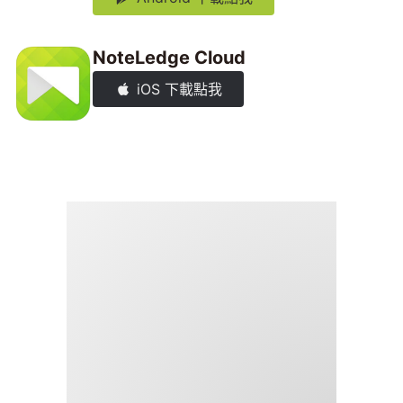
NoteLedge Cloud
iOS 下載點我