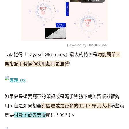
Powered by 
GliaStudios
Lala覺得『Tayasui Sketches』最大的特色是
功能簡單，
Mute
再搭配手勢操作使用起來更直覺
!!
如果只是想要簡單的筆記或是隨手塗鴉下載免費版就很夠
用，但是如果想要
有圖層或是更多的工具、筆尖大小
這些就
是要
付費下載專業版
囉! (≧∀≦)ゞ