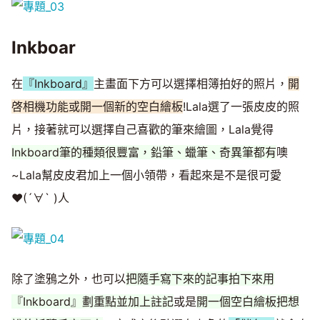
Inkboar
在
『Inkboard』
主畫面下方可以選擇相簿拍好的照片，
開
啓相機功能或開一個新的空白繪板
!Lala選了一張皮皮的照
片，接著就可以選擇自己喜歡的筆來繪圖，Lala覺得
Inkboard筆的種類很豐富，鉛筆、蠟筆、奇異筆都有
噢
~Lala幫皮皮君加上一個小領帶，看起來是不是很可愛
♥(´∀` )人
除了塗鴉之外，也可以
把隨手寫下來的記事拍下來用
『Inkboard』劃重點並加上註記
或是
開一個空白繪板把想