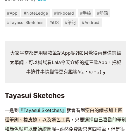
#App
#NoteLedge
#Inkboard
#手繪
#塗鴉
#Tayasui Sketches
#iOS
#筆記
#Android
大家平常都是用哪款筆記App呢?!如果覺得內建備忘錄
太單調，可以試試看Lala今天介紹的這三款App，把記
事這件事情變得更有趣噢٩(｡・ω・｡) و
Tayasui Sketches
一進到
『Tayasui Sketches』
就會看到
空白的繪板加上四
種筆刷、橡皮擦，以及選色工具
，只要
選擇自己喜歡的筆刷
和顏色就可以開始繪圖
囉~雖然免費版只有四種筆，但是很