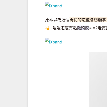
原本以為這個
奇特的造型會妨礙拿
裡
…噯噯怎麼有點
撒嬌感
= =?