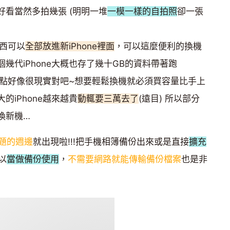
好看當然多拍幾張 (明明一堆
一模一樣的自拍照
卻一張
東西可以
全部放進新iPhone裡面
，可以這麼便利的換機
幾代iPhone大概也存了幾十GB的資料帶著跑
點好像很現實對吧~想要輕鬆換機就必須買容量比手上
iPhone越來越貴
動輒要三萬去了
(遠目) 所以部分
換新機…
題的週邊
就出現啦!!!把手機相簿備份出來或是直接
擴充
以
當做備份使用
，
不需要網路就能傳輸備份檔案
也是非