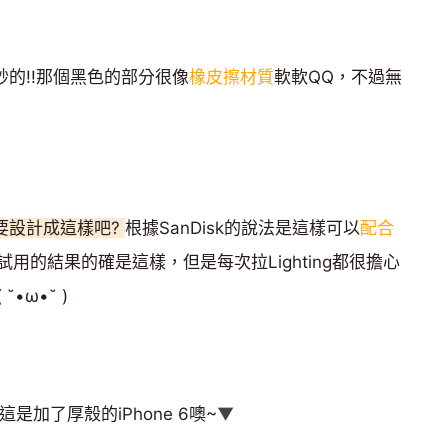
妙的!!那個黑色的部分很像
橡皮擦材質
軟軟QQ，不過無
ng要設計成這樣吧?
根據SanDisk的說法是這樣可以
配合
用的結果的確是這樣，但是每次拉Lighting都很擔心
•ω•˘ )
是加了厚殼的iPhone 6噢~
▼