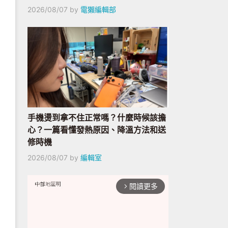
2026/08/07
by
電獺編輯部
手機燙到拿不住正常嗎？什麼時候該擔
心？一篇看懂發熱原因、降溫方法和送
修時機
2026/08/07
by
編輯室
閱讀更多
arrow_forward_ios