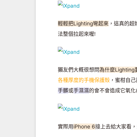
輕輕把Lighting彎起來
，這真的超
法整個拉起來喔!
獺友們大概很想問
為什麼Lighti
各種厚度的手機保護殼
，蜜柑自己試
手髒
或
手濕濕
的會不會造成它氧化( ˘
實際用
iPhone 6
接上去給大家看，這