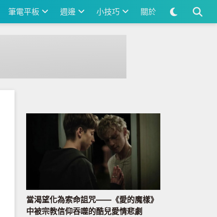
筆電平板
週邊
小技巧
關於
當渴望化為索命詛咒——《愛的魔樣》
中被宗教信仰吞噬的酷兒愛情悲劇