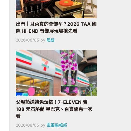
出門｜耳朵真的會懷孕？2026 TAA 國
際 HI-END 音響展現場搶先看
2026/08/05
by
曉緹
父親節送禮免煩惱！7-ELEVEN 賣
188 元石斛蘭 星巴克、百貨優惠一次
看
2026/08/05
by
電獺編輯部