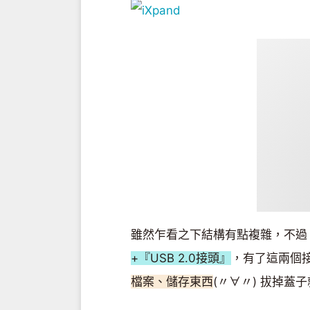
雖然乍看之下結構有點複雜，不過『
+『USB 2.0接頭』
，有了這兩個
檔案、儲存東西
(〃∀〃) 拔掉蓋