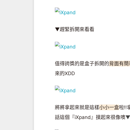
▼趕緊拆開來看看
值得誇獎的是盒子拆開的
背面有簡
來的XDD
將將拿起來就是這樣
小小一盒
啦!
話這個『iXpand』摸起來很像噢