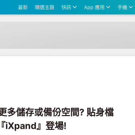
最新
精選主題
快訊
App 應用
手機
間? 貼身檔案小管家SanDisk 『iXpand』登場!
e需要更多儲存或備份空間? 貼身檔
『iXpand』登場!