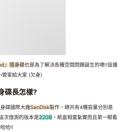
pand』隨身碟
也是為了解決各種空間問題誕生的噢!!這邊
管家給大家 (欠身)
』隨身碟長怎樣?
隨身碟國際大廠
SanDisk
製作，總共有4種容量分別是
，我們這次借測的版本是
32GB
，紙盒相當紮實而且第一眼看
哈哈!!