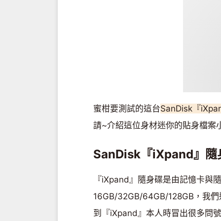
蜜柑要測試的這台
SanDisk『iX
請~介紹這位身材迷你的貼身檔案小
SanDisk『iXpand
『iXpand』隨身碟是由記憶卡與
16GB/32GB/64GB/128GB
到『iXpand』本人時冒出很多問號