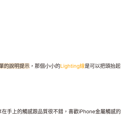
單的說明提示
，那個小小的
Lighting線
是可以把頭抬起
!拿在手上的觸感跟品質很不錯，喜歡iPhone金屬觸感的
▼