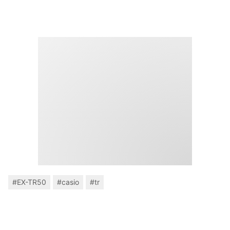
#EX-TR50
#casio
#tr