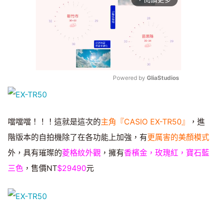
Powered by 
GliaStudios
Mute
噹噹噹！！！這就是這次的
主角『CASIO EX-TR50』
，進
階版本的自拍機除了在各功能上加強，有
更厲害的美顏模式
外，具有璀璨的
菱格紋外觀
，擁有
香檳金，玫瑰紅，寶石藍
三色
，售價NT
$29490
元