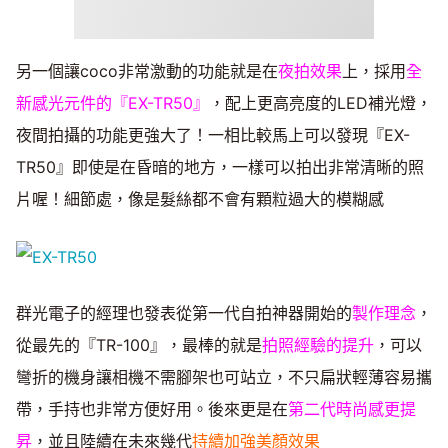
另一個讓coco非常激動的功能就是在
夜拍效果
上，採用
全
新感光元件的『EX-TR50』
，配上更高亮度的LED補光燈，
夜間拍攝的功能更強大了！一相比較馬上可以發現『EX-
TR50』即使是在昏暗的地方，一樣可以拍出非常清晰的照
片喔！細節處，像是髮絲都不會有顆粒過大的模糊感
群光電子的經理也發表從第一代自拍神器開始的
製作理念
，
從最先的『TR-100』，最棒的就是
拍照經驗的提升
，可以
彎折的機身讓相機不需腳架也可站立，不只扁狀輕薄容易攜
帶，手持也非常方便好用。後來更是在
第二代時尚感更提
昇
，並且陸續在未來幾代
持續加強美顏效果