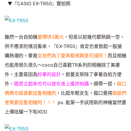
▼『CASIO EX-TR50』實拍照
雖然一台自拍機
要價快3萬元
，但是以前幾代都熱銷一空，
供不應求的情況看來，『EX-TR50』肯定也會掀起一股搶
購熱潮的。畢竟
女孩們為了愛美都很願意花錢阿！
而且相機
也能用很久很久～coco自己喜歡TR系列的相機除了美膚
外，主要是因為
好拿的設計
，掀蓋支架除了拿著自拍方便
外，
隨意立起來也可以放在桌上遙控拍攝
。順帶一提，
摳口
媽媽也超喜歡這隻相機的
，比起年輕女生，摳口覺得
姐姐們
更需要這隻相機阿！！！
ps. 能第一手試用新的神機當然要
上傳炫耀一下啦XDD