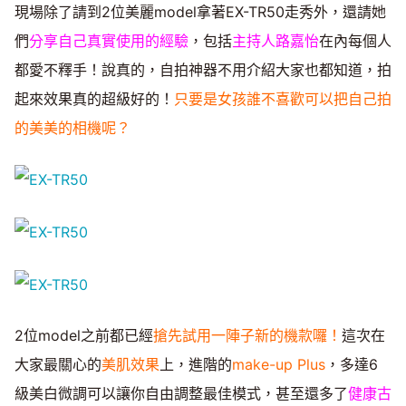
現場除了請到2位美麗model拿著EX-TR50走秀外，還請她
們
分享自己真實使用的經驗
，包括
主持人路嘉怡
在內每個人
都愛不釋手！說真的，自拍神器不用介紹大家也都知道，拍
起來效果真的超級好的！
只要是女孩誰不喜歡可以把自己拍
的美美的相機呢？
2位model之前都已經
搶先試用一陣子新的機款囉！
這次在
大家最關心的
美肌效果
上，進階的
make-up Plus
，多達6
級美白微調可以讓你自由調整最佳模式，甚至還多了
健康古