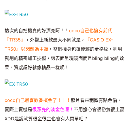
這次的自拍機真的好漂亮阿！！
coco自己也擁有前代
『TR35』
，外觀上新款最大不同就是，
『CASIO EX-
TR50』以閃耀為主體
，整個機身包覆優雅的菱格紋，利用
獨創的精密加工技術，讓表面呈現鏡面而且bling bling的效
果，質感超好就像精品一樣呢！
coco自己最喜歡香檳金了！！！
照片看來稍微有點色偏，
實際上實機是
很漂亮的淡金色喔！
不用擔心會很俗氣很土豪
XDD是說就算很金很金也會有人買單吧？