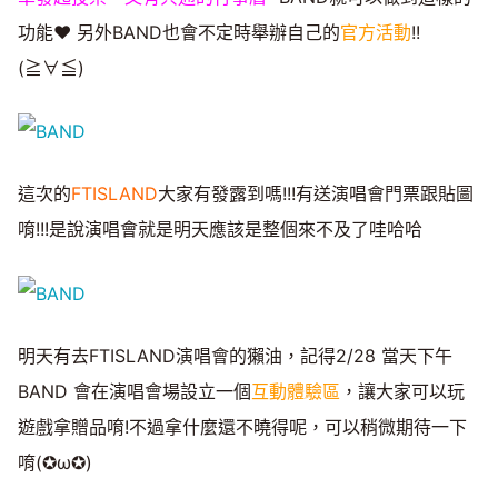
功能♥ 另外BAND也會不定時舉辦自己的
官方活動
!!
(≧∀≦)
這次的
FTISLAND
大家有發露到嗎!!!有送演唱會門票跟貼圖
唷!!!是說演唱會就是明天應該是整個來不及了哇哈哈
明天有去FTISLAND演唱會的獺油，記得2/28 當天下午
BAND 會在演唱會場設立一個
互動體驗區
，讓大家可以玩
遊戲拿贈品唷!不過拿什麼還不曉得呢，可以稍微期待一下
唷(✪ω✪)