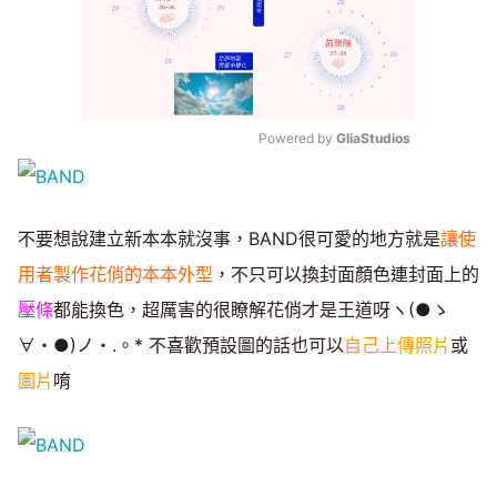
Powered by 
GliaStudios
Mute
不要想說建立新本本就沒事，BAND很可愛的地方就是
讓使
用者製作花俏的本本外型
，不只可以換封面顏色連封面上的
壓條
都能換色，超厲害的很瞭解花俏才是王道呀ヽ(●ゝ
∀・●)ノ・.。* 不喜歡預設圖的話也可以
自己上傳照片
或
圖片
唷