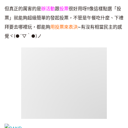
但真正的厲害的是
辦活動
跟
投票
很好用呀!!像這樣點選「投
票」就能夠超級簡單的發起投票，不管是午餐吃什麼、下禮
拜要去哪裡玩，都能夠
用投票來表決
~有沒有相當民主的感
覺ヾ(●´▽｀●)ノ