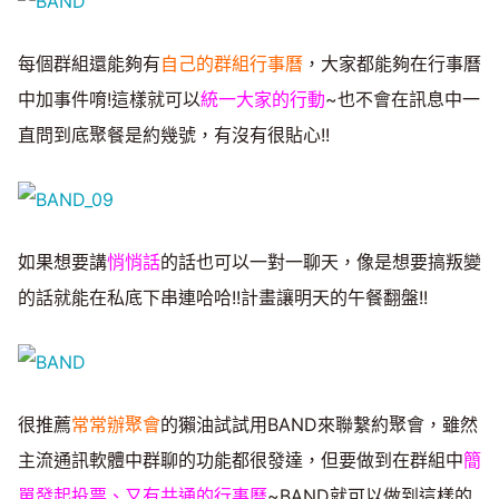
每個群組還能夠有
自己的群組行事曆
，大家都能夠在行事曆
中加事件唷!這樣就可以
統一大家的行動
~也不會在訊息中一
直問到底聚餐是約幾號，有沒有很貼心!!
如果想要講
悄悄話
的話也可以一對一聊天，像是想要搞叛變
的話就能在私底下串連哈哈!!計畫讓明天的午餐翻盤!!
很推薦
常常辦聚會
的獺油試試用BAND來聯繫約聚會，雖然
主流通訊軟體中群聊的功能都很發達，但要做到在群組中
簡
單發起投票、又有共通的行事曆
~BAND就可以做到這樣的