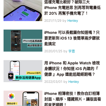
這樣充電比較好？破除三大
iPhone 充電迷思 別再等到電量低
於 20% 再幫手機充電了！
2021/11/29
by
Henley
iPhone 可以長截圖你知道嗎？只
要更新到 iOS 13 後簡單兩步驟就
能搞定
2020/01/25
by
宇恩
用 iPhone 和 Apple Watch 檢視
身體狀況！你知道 iOS 內建的『
健康 』App 還能追蹤經期嗎？
2022/03/01
by
Henley
iPhone 相簿密技！教你自訂相簿
封面、順序、隱藏照片，讓版面看
起來更順眼！