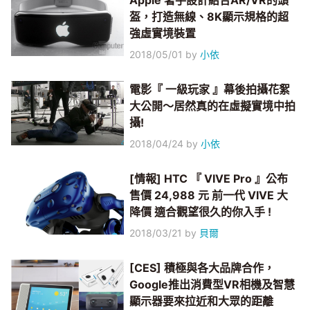
Apple 著手設計結合AR/VR的頭
盔，打造無線、8K顯示規格的超
強虛實境裝置
2018/05/01
by
小依
電影『 一級玩家 』幕後拍攝花絮
大公開～居然真的在虛擬實境中拍
攝!
2018/04/24
by
小依
[情報] HTC 『 VIVE Pro 』公布
售價 24,988 元 前一代 VIVE 大
降價 適合觀望很久的你入手 !
2018/03/21
by
貝爾
[CES] 積極與各大品牌合作，
Google推出消費型VR相機及智慧
顯示器要來拉近和大眾的距離