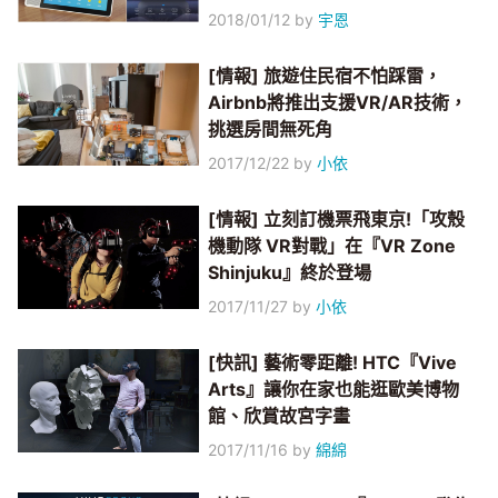
2018/01/12
by
宇恩
[情報] 旅遊住民宿不怕踩雷，
Airbnb將推出支援VR/AR技術，
挑選房間無死角
2017/12/22
by
小依
[情報] 立刻訂機票飛東京!「攻殼
機動隊 VR對戰」在『VR Zone
Shinjuku』終於登場
2017/11/27
by
小依
[快訊] 藝術零距離! HTC『Vive
Arts』讓你在家也能逛歐美博物
館、欣賞故宮字畫
2017/11/16
by
綿綿