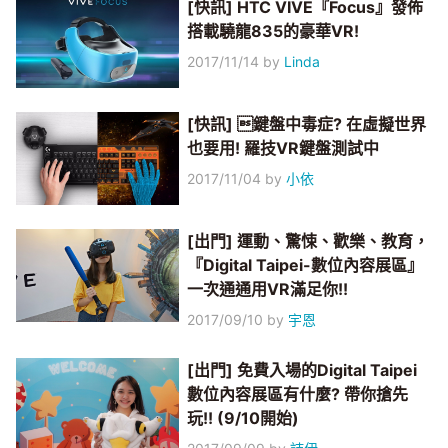
[快訊] HTC VIVE『Focus』發佈
搭載驍龍835的豪華VR!
2017/11/14
by
Linda
[快訊] 鍵盤中毒症? 在虛擬世界
也要用! 羅技VR鍵盤測試中
2017/11/04
by
小依
[出門] 運動、驚悚、歡樂、教育，
『Digital Taipei-數位內容展區』
一次通通用VR滿足你!!
2017/09/10
by
宇恩
[出門] 免費入場的Digital Taipei
數位內容展區有什麼? 帶你搶先
玩!! (9/10開始)