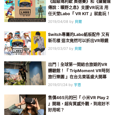
《超級瑪利歐 奧德賽》和《薩爾達
傳說：曠野之息》支援VR玩法 用
任天堂Labo『 VR KIT 』就能玩！
2019/04/08
by
貝爾
Switch專屬的Labo紙板配件 又有
新花樣 這次竟然可以折出VR眼鏡
2019/03/07
by
貝爾
出門｜全球第一間結合旅遊的VR
體驗館！『 TripMoment VR時刻
旅行樂園 』在台北東區盛大開幕
2019/01/24
by
宇恩
售價465元的『 小米VR Play 2
』開箱，超有質感外觀，到底好不
好用呢？