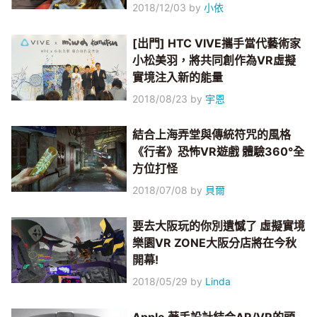
2018/12/03
by
小依
[出門] HTC VIVE攜手當代藝術家
小松美羽，將共同創作為VR虛擬
實境注入新的能量
2018/08/23
by
宇恩
結合上海弄堂與傳統符咒的風格
《行者》恐怖VR遊戲 體驗360°全
方位打怪
2018/07/08
by
貝爾
要去大阪玩的你別遺憾了 虛擬實境
樂園VR ZONE大阪分店將在今秋
開幕!
2018/05/29
by
Linda