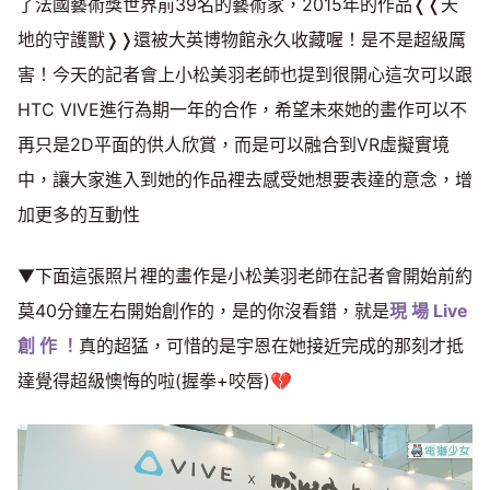
了法國藝術獎世界前39名的藝術家，2015年的作品❬❬天
地的守護獸❭❭還被大英博物館永久收藏喔！是不是超級厲
害！今天的記者會上小松美羽老師也提到很開心這次可以跟
HTC VIVE進行為期一年的合作，希望未來她的畫作可以不
再只是2D平面的供人欣賞，而是可以融合到VR虛擬實境
中，讓大家進入到她的作品裡去感受她想要表達的意念，增
加更多的互動性
▼下面這張照片裡的畫作是小松美羽老師在記者會開始前約
莫40分鐘左右開始創作的，是的你沒看錯，就是
現 場 Live
創 作 ！
真的超猛，可惜的是宇恩在她接近完成的那刻才抵
達覺得超級懊悔的啦(握拳+咬唇)💔