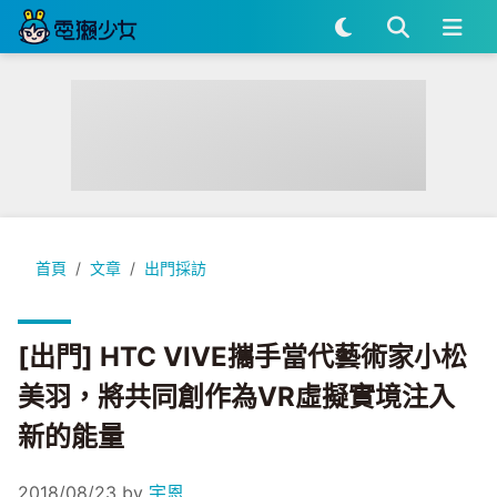
[出門] HTC VIVE攜手當代藝術家小松美羽，將共同創作為V
首頁
文章
出門採訪
[出門] HTC VIVE攜手當代藝術家小松
美羽，將共同創作為VR虛擬實境注入
新的能量
2018/08/23
by
宇恩