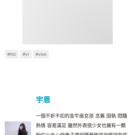
#htc
#vr
#vive
宇恩
一個不折不扣的金牛座女孩 念舊 固執 悶騷
熱情 容易滿足 雖然外表很少女也擁有一顆