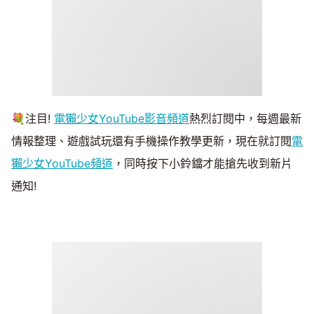
💐注目!
電獺少女YouTube影音頻道
熱烈訂閱中，每週最新
情報整理、遊戲試玩還有手機操作教學更新，現在就訂閱
電
獺少女YouTube頻道
，同時按下小鈴鐺才能搶先收到新片
通知!