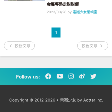
金屬導熱走甜甜價
2023/03/28
by
電獺少女編輯室
1
較新文章
較舊文章
Follow us:
Copyright © 2012-2026 • 電獺少女 by
Aotter Inc.