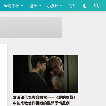
筆電平板
週邊
小技巧
關於
當渴望化為索命詛咒——《愛的魔樣》
中被宗教信仰吞噬的酷兒愛情悲劇