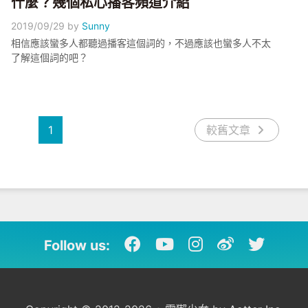
什麼？幾個私心播客頻道介紹
2019/09/29
by
Sunny
相信應該蠻多人都聽過播客這個詞的，不過應該也蠻多人不太
了解這個詞的吧？
1
較舊文章
Follow us: