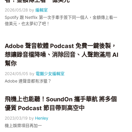
者！金額傳上看一億美元
2026/05/28
by
編輯室
Spotify 跟 Netflix 第一次手牽手簽下同一個人，金額傳上看一
億美元，也太夢幻了吧！
Adobe 聲音軟體 Podcast 免費一鍵後製，
想讓錄音檔降噪、消除回音、人聲飽滿用 AI
幫你
2024/05/05
by
電獺少女編輯室
Adobe 連聲音都有涉獵？
飛機上也能聽！SoundOn 攜手華航 將多個
優質 Podcast 節目帶到高空中
2023/03/19
by
Henley
機上娛樂項目再加一