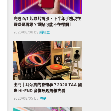
高通 9/1 起晶片調漲，下半年手機現在
買還是再等？重點可能不在標價上
2026/08/06
by
編輯室
出門｜耳朵真的會懷孕？2026 TAA 國
際 HI-END 音響展現場搶先看
2026/08/05
by
曉緹