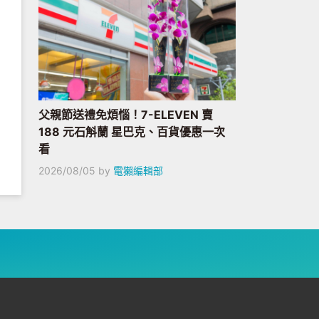
父親節送禮免煩惱！7-ELEVEN 賣
188 元石斛蘭 星巴克、百貨優惠一次
看
2026/08/05
by
電獺編輯部