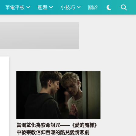
筆電平板
週邊
小技巧
關於
當渴望化為索命詛咒——《愛的魔樣》
中被宗教信仰吞噬的酷兒愛情悲劇