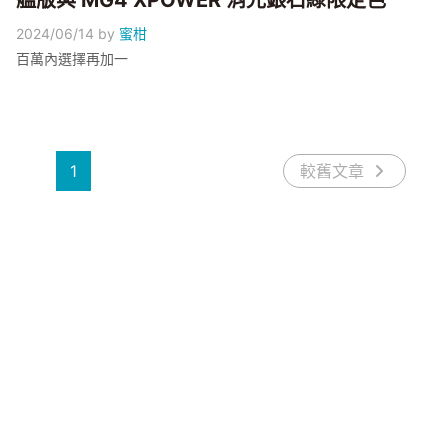
艦版與 MG4 XPOWER 消光銀石綠限定色
2024/06/14
by
蜜柑
百萬內選擇再加一
1
較舊文章