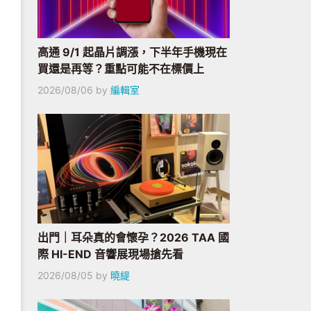
高通 9/1 起晶片調漲，下半年手機現在
買還是再等？重點可能不在標價上
2026/08/06
by
編輯室
出門｜耳朵真的會懷孕？2026 TAA 國
際 HI-END 音響展現場搶先看
2026/08/05
by
曉緹