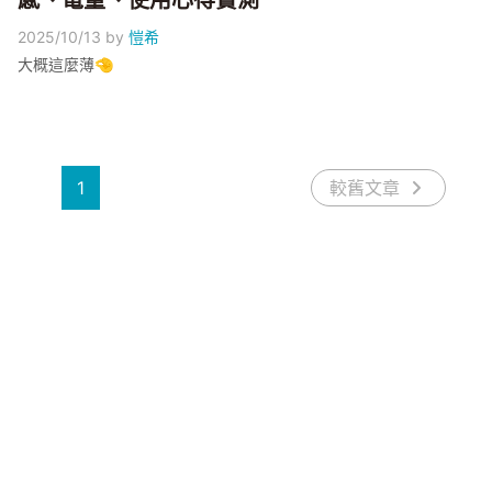
感、電量、使用心得實測
2025/10/13
by
愷希
大概這麼薄🤏
1
較舊文章