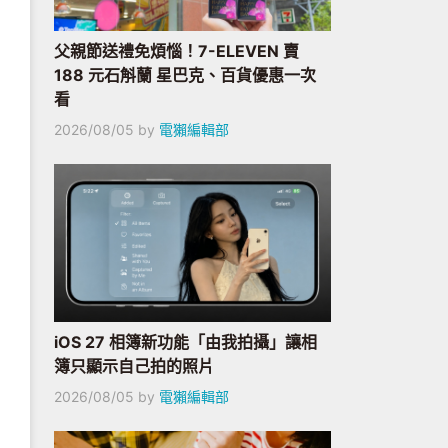
父親節送禮免煩惱！7-ELEVEN 賣
188 元石斛蘭 星巴克、百貨優惠一次
看
2026/08/05
by
電獺編輯部
iOS 27 相簿新功能「由我拍攝」讓相
簿只顯示自己拍的照片
2026/08/05
by
電獺編輯部