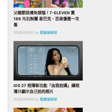
父親節送禮免煩惱！7-ELEVEN 賣
188 元石斛蘭 星巴克、百貨優惠一次
看
2026/08/05
by
電獺編輯部
iOS 27 相簿新功能「由我拍攝」讓相
簿只顯示自己拍的照片
2026/08/05
by
電獺編輯部