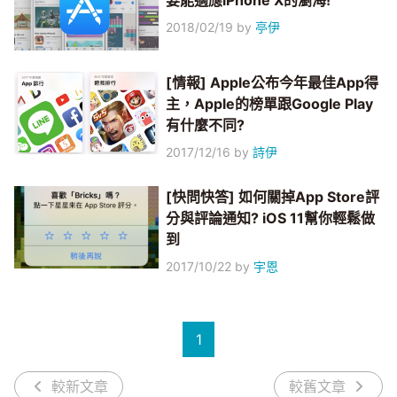
要能適應iPhone X的瀏海!
2018/02/19
by
亭伊
[情報] Apple公布今年最佳App得
主，Apple的榜單跟Google Play
有什麼不同?
2017/12/16
by
詩伊
[快問快答] 如何關掉App Store評
分與評論通知? iOS 11幫你輕鬆做
到
2017/10/22
by
宇恩
1
較新文章
較舊文章