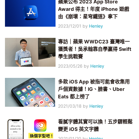
蘋果公布 2023 App Store
Award 得主！年度 iPhone 遊戲
由《崩壞：星穹鐵道》拿下
2023/12/01
by
Henley
專訪｜蘋果 WWDC23 臺灣唯一
獲獎者！吳承翰靠自學贏得 Swift
學生挑戰賽
2023/05/26
by
Henley
多款 iOS App 被指可能會收集用
戶個資數據！IG、臉書、Uber
Eats 都上榜了
2021/03/18
by
Henley
看膩字體其實可以換！五步驟輕鬆
變更 iOS 英文字體
2021/01/20
by
Henley