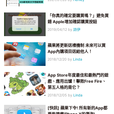
「你真的確定要購買嗎？」避免買
錯 Apple增加確認購買按鈕
2019/04/12
by
詩伊
蘋果將更新送禮機制 未來可以買
App內購項目送給他人！
2018/12/20
by
Linda
App Store年度最佳和最熱門的遊
戲、應用出爐！擊敗Free Fire、
第五人格的是它？
2018/12/05
by
Linda
[快訊] 蘋果下令! 所有新的App都