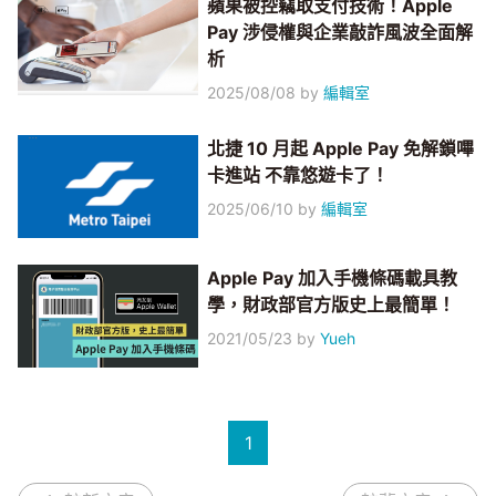
蘋果被控竊取支付技術！Apple
Pay 涉侵權與企業敲詐風波全面解
析
2025/08/08
by
編輯室
北捷 10 月起 Apple Pay 免解鎖嗶
卡進站 不靠悠遊卡了！
2025/06/10
by
編輯室
Apple Pay 加入手機條碼載具教
學，財政部官方版史上最簡單！
2021/05/23
by
Yueh
1