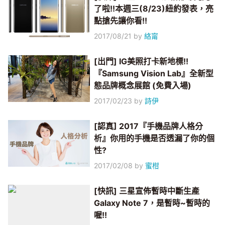
了啦!!本週三(8/23)紐約發表，亮
點搶先讓你看!!
2017/08/21
by
絡甯
[出門] IG美照打卡新地標!!
『Samsung Vision Lab』全新型
態品牌概念展館 (免費入場)
2017/02/23
by
詩伊
[認真] 2017『手機品牌人格分
析』你用的手機是否透漏了你的個
性?
2017/02/08
by
蜜柑
[快訊] 三星宣佈暫時中斷生產
Galaxy Note 7，是暫時~暫時的
喔!!