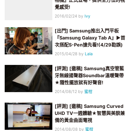
相機』正式登場，提供全方位的視
覺感受!
2016/02/24
by
Ivy
[出門] Samsung推出入門平板
『Samsung Galaxy Tab A』▶首
次搭配S-Pen搶先看!(4/29勘誤)
2015/04/28
by
Lala
[評測] [邀稿] Samsung真空管藍
牙無線揚聲器Soundbar溫暖聲帶
★隨性擺放就有好聲音!
2014/08/12
by
蜜柑
[評測] [邀稿] Samsung Curved
UHD TV一週體驗★智慧與美貌兼
備的黃金曲面電視
2014/08/08
by
蜜柑