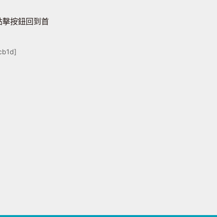
點擊按鈕回到首
cb1d]