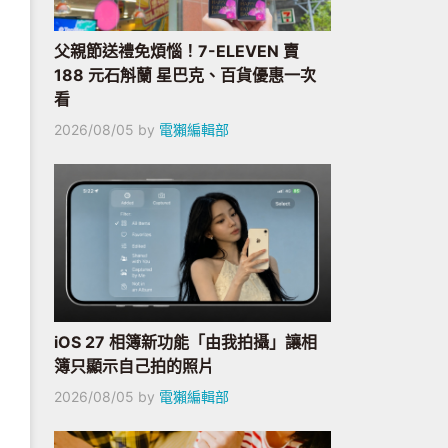
父親節送禮免煩惱！7-ELEVEN 賣
188 元石斛蘭 星巴克、百貨優惠一次
看
2026/08/05
by
電獺編輯部
iOS 27 相簿新功能「由我拍攝」讓相
簿只顯示自己拍的照片
2026/08/05
by
電獺編輯部