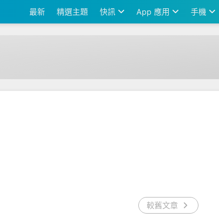
最新
精選主題
快訊
App 應用
手機
較舊文章