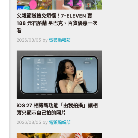
父親節送禮免煩惱！7-ELEVEN 賣
188 元石斛蘭 星巴克、百貨優惠一次
看
2026/08/05
by
電獺編輯部
iOS 27 相簿新功能「由我拍攝」讓相
簿只顯示自己拍的照片
2026/08/05
by
電獺編輯部