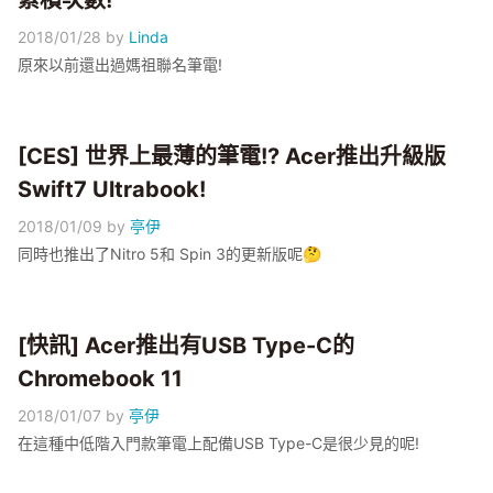
累積次數!
2018/01/28
by
Linda
原來以前還出過媽祖聯名筆電!
[CES] 世界上最薄的筆電!? Acer推出升級版
Swift7 Ultrabook!
2018/01/09
by
亭伊
同時也推出了Nitro 5和 Spin 3的更新版呢🤔
[快訊] Acer推出有USB Type-C的
Chromebook 11
2018/01/07
by
亭伊
在這種中低階入門款筆電上配備USB Type-C是很少見的呢!