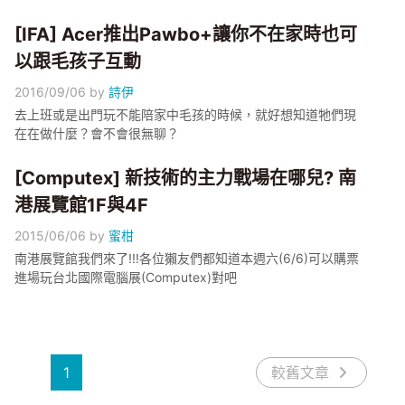
[IFA] Acer推出Pawbo+讓你不在家時也可
以跟毛孩子互動
2016/09/06
by
詩伊
去上班或是出門玩不能陪家中毛孩的時候，就好想知道牠們現
在在做什麼？會不會很無聊？
[Computex] 新技術的主力戰場在哪兒? 南
港展覽館1F與4F
2015/06/06
by
蜜柑
南港展覽館我們來了!!!各位獺友們都知道本週六(6/6)可以購票
進場玩台北國際電腦展(Computex)對吧
1
較舊文章