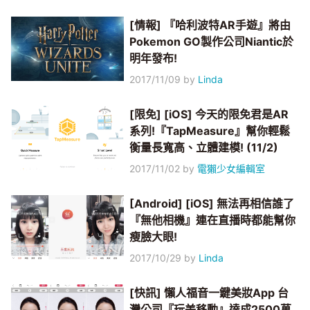
[情報] 『哈利波特AR手遊』將由
Pokemon GO製作公司Niantic於
明年發布!
2017/11/09
by
Linda
[限免] [iOS] 今天的限免君是AR
系列!『TapMeasure』幫你輕鬆
衡量長寬高、立體建模! (11/2)
2017/11/02
by
電獺少女編輯室
[Android] [iOS] 無法再相信誰了
『無他相機』連在直播時都能幫你
瘦臉大眼!
2017/10/29
by
Linda
[快訊] 懶人福音一鍵美妝App 台
灣公司『玩美移動』達成2500萬