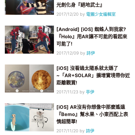
光劍化身『絕地武士』
2017/12/20
by
電獺少女編輯室
[Android] [iOS] 蜘蛛人到我家?
『Holo』用AR讓不可能的看起來
可能了!
2017/12/09
by
詩伊
[iOS] 沒看過太陽系就太遜了
~「AR+SOLAR」擴增實境帶你近
距離觀賞!
2017/11/23
by
亭伊
[iOS] AR沒有你想像中那麼遙遠
『Bemo』幫水果、小東西配上表
情超簡單!
2017/11/20
by
詩伊