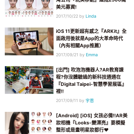
美元募資!
2017/10/22
by
Linda
iOS 11更新超有感之『ARKit』全
面啟用後就是App的大革命時代
（內有相關App推薦）
2017/09/21
by
Emma
[出門] 吹泡泡機器人?AR教育課
程?你沒體驗過的新科技通通在
『Digital Taipei-智慧學習展區』
裡!!
2017/09/11
by
宇恩
[Android] [iOS] 女孩必備!!AR美
妝相機『Looks-變漂亮』要模擬
整形或是畫明星妝都行♥