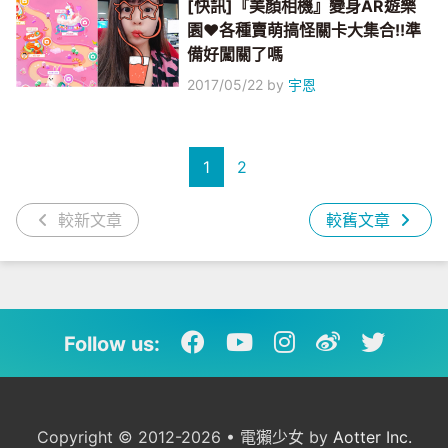
[快訊]『美顏相機』變身AR遊樂
園♥各種賣萌搞怪關卡大集合!!準
備好闖關了嗎
2017/05/22
by
宇恩
1
2
較新文章
較舊文章
Follow us:
Copyright © 2012-2026 • 電獺少女 by
Aotter Inc.