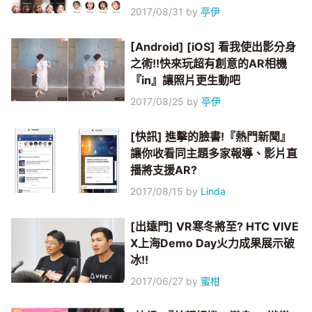
2017/08/31
by
亭伊
[Android] [iOS] 看我使出影分身
之術!!快來玩超有創意的AR相機
『in』讓照片更生動吧
2017/08/25
by
亭伊
[快訊] 進擊的臉書!『熱門新聞』
讓你收看同主題多家報導、影片直
播將支援AR?
2017/08/15
by
Linda
[出遠門] VR寒冬將至? HTC VIVE
X上海Demo Day火力成果展示破
冰!!
2017/06/27
by
蜜柑