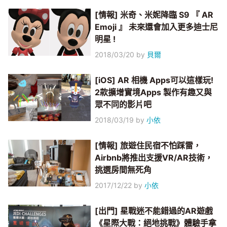
[情報] 米奇、米妮降臨 S9 『 AR
Emoji 』 未來還會加入更多迪士尼
明星 !
2018/03/20
by
貝爾
[iOS] AR 相機 Apps可以這樣玩!
2款擴增實境Apps 製作有趣又與
眾不同的影片吧
2018/03/19
by
小依
[情報] 旅遊住民宿不怕踩雷，
Airbnb將推出支援VR/AR技術，
挑選房間無死角
2017/12/22
by
小依
[出門] 星戰迷不能錯過的AR遊戲
《星際大戰：絕地挑戰》體驗手拿