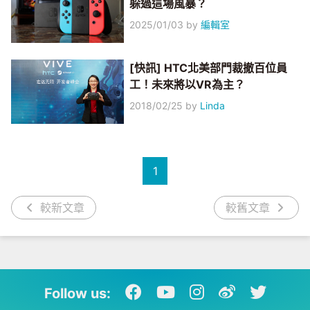
躲過這場風暴？
2025/01/03
by
編輯室
[快訊] HTC北美部門裁撤百位員
工！未來將以VR為主？
2018/02/25
by
Linda
1
較新文章
較舊文章
Follow us: