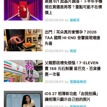
高通 9/1 起晶片調漲，下半年手機
現在買還是再等？重點可能不在標
價上
2026/08/06
by
編輯室
出門｜耳朵真的會懷孕？2026
TAA 國際 HI-END 音響展現場搶
先看
2026/08/05
by
曉緹
父親節送禮免煩惱！7-ELEVEN
賣 188 元石斛蘭 星巴克、百貨優
惠一次看
2026/08/05
by
電獺編輯部
iOS 27 相簿新功能「由我拍攝」
讓相簿只顯示自己拍的照片
2026/08/05
by
電獺編輯部