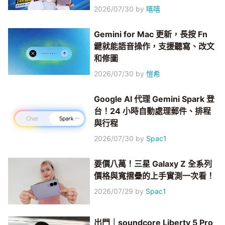
2026/07/30
by
嘻嘻
Gemini for Mac 更新，長按 Fn
鍵就能語音操作，支援聽寫、改文
和修圖
2026/07/30
by
愷希
Google AI 代理 Gemini Spark 登
台！24 小時自動處理郵件、排程
與行程
2026/07/30
by
Spac1
要價八萬！三星 Galaxy Z 全系列
價格與寬摺疊的上手實測一次看！
2026/07/29
by
Spac1
出門｜soundcore Liberty 5 Pro