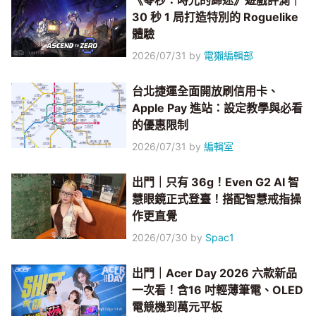
《零秒：時光的歸途》遊戲評測｜
30 秒 1 局打造特別的 Roguelike
體驗
2026/07/31
by
電獺編輯部
台北捷運全面開放刷信用卡、
Apple Pay 進站：設定教學與必看
的優惠限制
2026/07/31
by
編輯室
出門｜只有 36g！Even G2 AI 智
慧眼鏡正式登臺！搭配智慧戒指操
作更直覺
2026/07/30
by
Spac1
出門｜Acer Day 2026 六款新品
一次看！含16 吋輕薄筆電、OLED
電競機到萬元平板