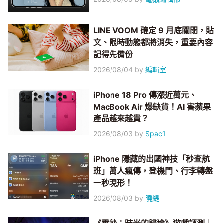
LINE VOOM 確定 9 月底關閉，貼
文、限時動態都將消失，重要內容
記得先備份
2026/08/04
by
編輯室
iPhone 18 Pro 傳漲近萬元、
MacBook Air 爆缺貨！AI 害蘋果
產品越來越貴？
2026/08/03
by
Spac1
iPhone 隱藏的出國神技「秒查航
班」萬人瘋傳，登機門、行李轉盤
一秒現形！
2026/08/03
by
曉緹