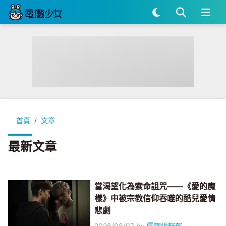
首頁
文章
最新文章
當渴望化為索命詛咒——《愛的魔
樣》中被宗教信仰吞噬的酷兒愛情
悲劇
2026/08/07
by
電獺編輯部