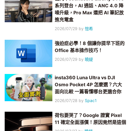
系列登台，AI 通話、ANC 4.0 降
噪升級，Pro Max 還把 AI 筆記放
進充電盒
2026/07/29
by
愷希
強迫症必學！8 個讓你提早下班的
Office 基本操作技巧！
2026/07/29
by
曉緹
insta360 Luna Ultra vs DJI
Osmo Pocket 4P 怎麼選？六大
面向比較 一篇看懂哪台更適合你
2026/07/28
by
Spac1
荷包要哭了？Google 證實 Pixel
11 確定全面漲價！原因竟然是這個