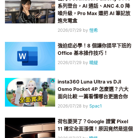
系列登台，AI 通話、ANC 4.0 降
噪升級，Pro Max 還把 AI 筆記放
進充電盒
2026/07/29
by
愷希
強迫症必學！8 個讓你提早下班的
Office 基本操作技巧！
2026/07/29
by
曉緹
insta360 Luna Ultra vs DJI
Osmo Pocket 4P 怎麼選？六大
面向比較 一篇看懂哪台更適合你
2026/07/28
by
Spac1
荷包要哭了？Google 證實 Pixel
11 確定全面漲價！原因竟然是這個