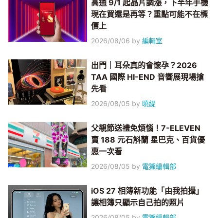
高通 9/1 起晶片調漲，下半年手機
現在買還是再等？重點可能不在標
價上
2026/08/06
by
編輯室
出門｜耳朵真的會懷孕？2026
TAA 國際 HI-END 音響展現場搶
先看
2026/08/05
by
曉緹
父親節送禮免煩惱！7-ELEVEN
賣 188 元石斛蘭 星巴克、百貨優
惠一次看
2026/08/05
by
電獺編輯部
iOS 27 相簿新功能「由我拍攝」
讓相簿只顯示自己拍的照片
2026/08/05
by
電獺編輯部