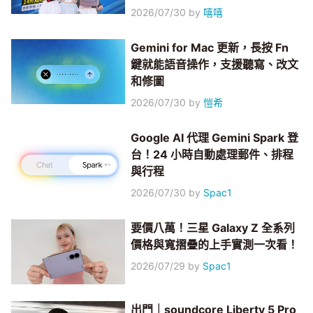
2026/07/30
by
嘻嘻
Gemini for Mac 更新，長按 Fn
鍵就能語音操作，支援聽寫、改文
和修圖
2026/07/30
by
愷希
Google AI 代理 Gemini Spark 登
台！24 小時自動處理郵件、排程
與行程
2026/07/30
by
Spac1
要價八萬！三星 Galaxy Z 全系列
價格與寬摺疊的上手實測一次看！
2026/07/29
by
Spac1
出門｜soundcore Liberty 5 Pro