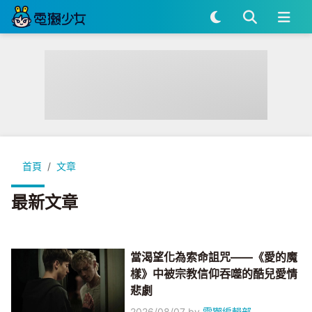
首頁
文章
最新文章
當渴望化為索命詛咒——《愛的魔
樣》中被宗教信仰吞噬的酷兒愛情
悲劇
2026/08/07
by
電獺編輯部