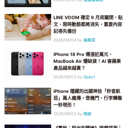
LINE VOOM 確定 9 月底關閉，貼
文、限時動態都將消失，重要內容
記得先備份
2026/08/04
by
編輯室
iPhone 18 Pro 傳漲近萬元、
MacBook Air 爆缺貨！AI 害蘋果
產品越來越貴？
2026/08/03
by
Spac1
iPhone 隱藏的出國神技「秒查航
班」萬人瘋傳，登機門、行李轉盤
一秒現形！
2026/08/03
by
曉緹