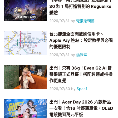
《零秒：時光的歸途》遊戲評測｜
30 秒 1 局打造特別的 Roguelike
體驗
2026/07/31
by
電獺編輯部
台北捷運全面開放刷信用卡、
Apple Pay 進站：設定教學與必看
的優惠限制
2026/07/31
by
編輯室
出門｜只有 36g！Even G2 AI 智
慧眼鏡正式登臺！搭配智慧戒指操
作更直覺
2026/07/30
by
Spac1
出門｜Acer Day 2026 六款新品
一次看！含16 吋輕薄筆電、OLED
電競機到萬元平板