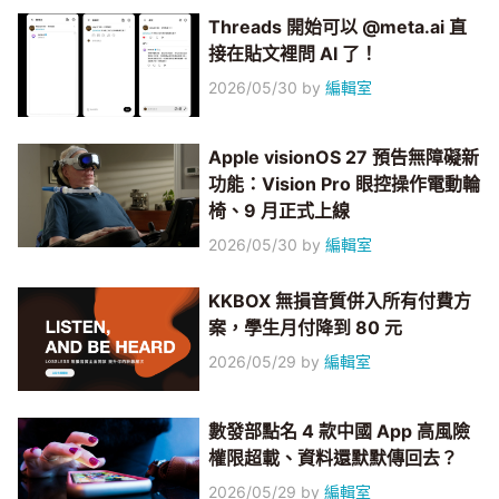
Threads 開始可以 @meta.ai 直
接在貼文裡問 AI 了！
2026/05/30
by
編輯室
Apple visionOS 27 預告無障礙新
功能：Vision Pro 眼控操作電動輪
椅、9 月正式上線
2026/05/30
by
編輯室
KKBOX 無損音質併入所有付費方
案，學生月付降到 80 元
2026/05/29
by
編輯室
數發部點名 4 款中國 App 高風險
權限超載、資料還默默傳回去？
2026/05/29
by
編輯室