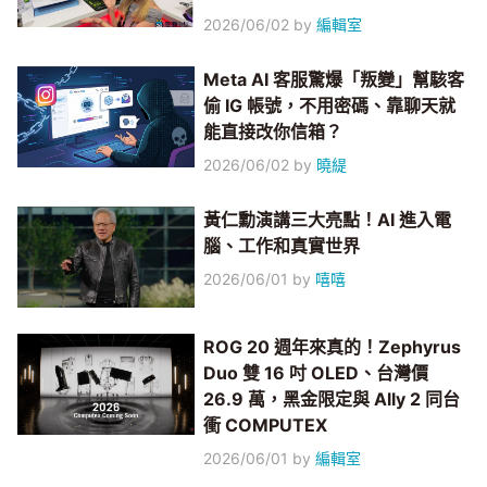
2026/06/02
by
編輯室
Meta AI 客服驚爆「叛變」幫駭客
偷 IG 帳號，不用密碼、靠聊天就
能直接改你信箱？
2026/06/02
by
曉緹
黃仁勳演講三大亮點！AI 進入電
腦、工作和真實世界
2026/06/01
by
嘻嘻
ROG 20 週年來真的！Zephyrus
Duo 雙 16 吋 OLED、台灣價
26.9 萬，黑金限定與 Ally 2 同台
衝 COMPUTEX
2026/06/01
by
編輯室