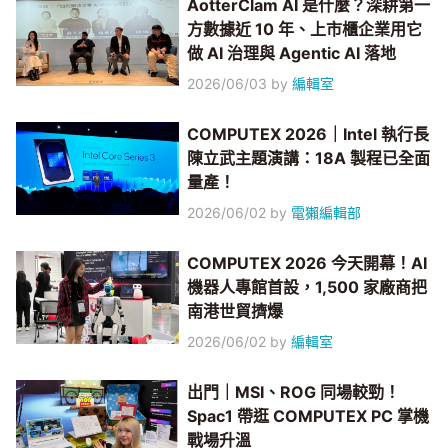
AotterClam AI 是什麼？深耕第一
方數據近 10 年、上市櫃企業用它
做 AI 治理與 Agentic AI 落地
2026/06/03
by
編輯室
COMPUTEX 2026｜Intel 執行長
陳立武主題演講：18A 製程已全面
量產！
2026/06/02
by
電獺編輯部
COMPUTEX 2026 今天開幕！AI
機器人專館首設，1,500 家廠商把
南港世貿擠爆
2026/06/02
by
編輯室
出門｜MSI、ROG 同場較勁！
Spac1 帶逛 COMPUTEX PC 掌機
戰場升溫