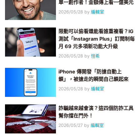
單一創作者！金額傳上看一億美元
2026/05/28
by
編輯室
限動可以偷看還能看誰重複看？IG
測試「Instagram Plus」訂閱制每
月 69 元多項新功能大升級
2026/05/28
by
愷希
iPhone 傳開發「防搶自動上
鎖」，被搶走的瞬間自己鎖起來
2026/05/28
by
編輯室
詐騙越來越會演？這四個防詐工具
幫你擋在門外！
2026/05/27
by
編輯室