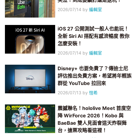
哭泣！到底要續訂還是退坑？
2026/07/14
by
編輯室
iOS 27 公開測試一般人也能玩！
全新 Siri AI 搭配有感流暢度 教你
怎麼安裝！
2026/07/14
by
編輯室
Disney+ 也要免費了？傳迪士尼
評估推出免費方案，希望將年輕族
群從 YouTube 拉回來
2026/07/13
by
愷希
震撼聯名！hololive Meet 首度空
降 WirForce 2026！Kobo 與
BaeBae 雙人見面會這天炸裂舞
台，搶票攻略看這裡！