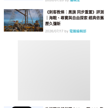
《刺客教條：黑旗 同步重置》評測
｜海戰、尋寶與自由探索 經典依舊
歷久彌新
2026/07/17
by
電獺編輯部