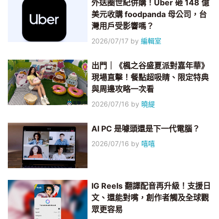
外送圈世紀併購！Uber 砸 148 億
美元收購 foodpanda 母公司，台
灣用戶受影響嗎？
2026/07/17
by
編輯室
出門｜《楓之谷盛夏派對嘉年華》
現場直擊！餐點超吸睛、限定特典
與周邊攻略一次看
2026/07/16
by
曉緹
AI PC 是噱頭還是下一代電腦？
2026/07/16
by
嘻嘻
IG Reels 翻譯配音再升級！支援日
文、還能對嘴，創作者觸及全球觀
眾更容易