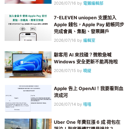
2026/07/16
by
電獺編輯部
7-ELEVEN uniopen 支援加入
Apple 錢包，Apple Pay 結帳同步
完成會員、集點、發票歸戶
2026/07/16
by
編輯室
駭客用 AI 來找碴？微軟急喊
Windows 安全更新不能再拖啦
2026/07/15
by
曉緹
Apple 告上 OpenAI！我要看到血
流成河
2026/07/14
by
嘻嘻
Uber One 年費狂漲 6 成 荷包在