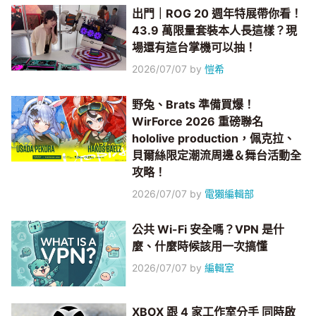
出門｜ROG 20 週年特展帶你看！
43.9 萬限量套裝本人長這樣？現
場還有這台掌機可以抽！
2026/07/07
by
愷希
野兔、Brats 準備買爆！
WirForce 2026 重磅聯名
hololive production，佩克拉、
貝爾絲限定潮流周邊＆舞台活動全
攻略！
2026/07/07
by
電獺編輯部
公共 Wi-Fi 安全嗎？VPN 是什
麼、什麼時候該用一次搞懂
2026/07/07
by
編輯室
XBOX 跟 4 家工作室分手 同時啟