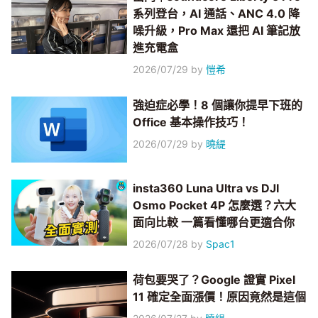
系列登台，AI 通話、ANC 4.0 降
噪升級，Pro Max 還把 AI 筆記放
進充電盒
2026/07/29
by
愷希
強迫症必學！8 個讓你提早下班的
Office 基本操作技巧！
2026/07/29
by
曉緹
insta360 Luna Ultra vs DJI
Osmo Pocket 4P 怎麼選？六大
面向比較 一篇看懂哪台更適合你
2026/07/28
by
Spac1
荷包要哭了？Google 證實 Pixel
11 確定全面漲價！原因竟然是這個