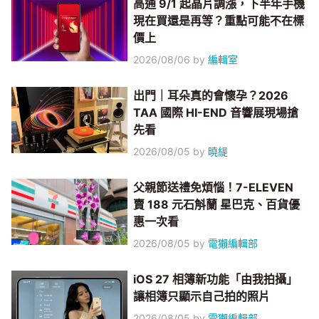
高通 9/1 起晶片調漲，下半年手機
現在買還是再等？重點可能不在標
價上
2026/08/06
by
編輯室
出門｜耳朵真的會懷孕？2026
TAA 國際 HI-END 音響展現場搶
先看
2026/08/05
by
曉緹
父親節送禮免煩惱！7-ELEVEN
賣 188 元石斛蘭 星巴克、百貨優
惠一次看
2026/08/05
by
電獺編輯部
iOS 27 相簿新功能「由我拍攝」
讓相簿只顯示自己拍的照片
2026/08/05
by
電獺編輯部