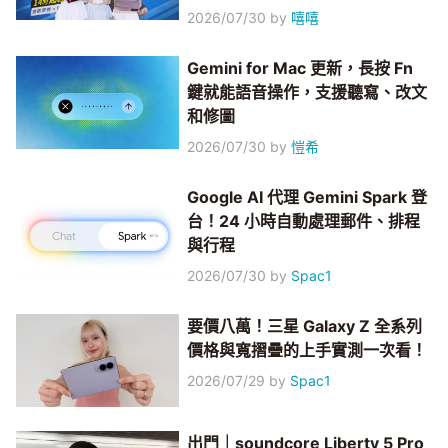
2026/07/30
by
嘻嘻
Gemini for Mac 更新，長按 Fn
鍵就能語音操作，支援聽寫、改文
和修圖
2026/07/30
by
愷希
Google AI 代理 Gemini Spark 登
台！24 小時自動處理郵件、排程
與行程
2026/07/30
by
Spac1
要價八萬！三星 Galaxy Z 全系列
價格與寬摺疊的上手實測一次看！
2026/07/29
by
Spac1
出門｜soundcore Liberty 5 Pro