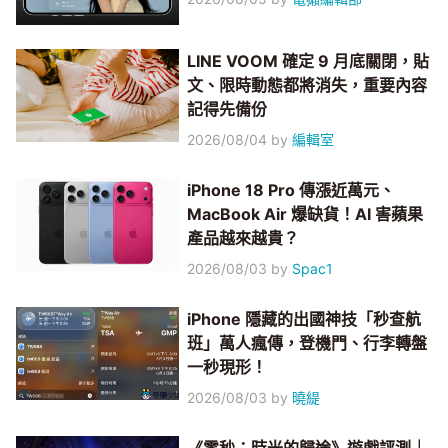
LINE VOOM 確定 9 月底關閉，貼
文、限時動態都將消失，重要內容
記得先備份
2026/08/04
by
編輯室
iPhone 18 Pro 傳漲近萬元、
MacBook Air 爆缺貨！AI 害蘋果
產品越來越貴？
2026/08/03
by
Spac1
iPhone 隱藏的出國神技「秒查航
班」萬人瘋傳，登機門、行李轉盤
一秒現形！
2026/08/03
by
曉緹