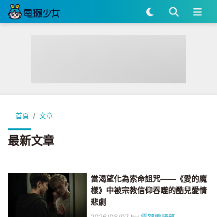
首頁
文章
最新文章
當渴望化為索命詛咒——《愛的魔
樣》中被宗教信仰吞噬的酷兒愛情
悲劇
2026/08/07
by
電獺編輯部