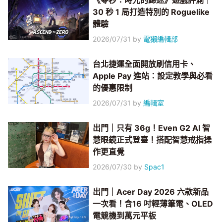
《零秒：時光的歸途》遊戲評測｜
30 秒 1 局打造特別的 Roguelike
體驗
2026/07/31
by
電獺編輯部
台北捷運全面開放刷信用卡、
Apple Pay 進站：設定教學與必看
的優惠限制
2026/07/31
by
編輯室
出門｜只有 36g！Even G2 AI 智
慧眼鏡正式登臺！搭配智慧戒指操
作更直覺
2026/07/30
by
Spac1
出門｜Acer Day 2026 六款新品
一次看！含16 吋輕薄筆電、OLED
電競機到萬元平板