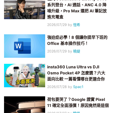
系列登台，AI 通話、ANC 4.0 降
噪升級，Pro Max 還把 AI 筆記放
進充電盒
2026/07/29
by
愷希
強迫症必學！8 個讓你提早下班的
Office 基本操作技巧！
2026/07/29
by
曉緹
insta360 Luna Ultra vs DJI
Osmo Pocket 4P 怎麼選？六大
面向比較 一篇看懂哪台更適合你
2026/07/28
by
Spac1
荷包要哭了？Google 證實 Pixel
11 確定全面漲價！原因竟然是這個