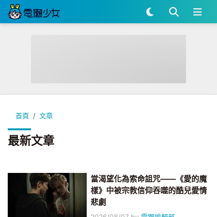
首頁
文章
最新文章
當渴望化為索命詛咒——《愛的魔
樣》中被宗教信仰吞噬的酷兒愛情
悲劇
2026/08/07
by
電獺編輯部