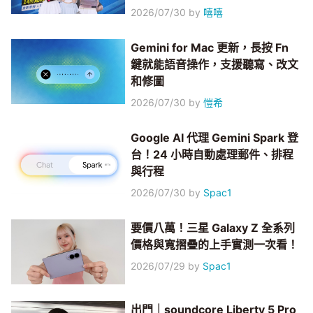
2026/07/30
by
嘻嘻
Gemini for Mac 更新，長按 Fn
鍵就能語音操作，支援聽寫、改文
和修圖
2026/07/30
by
愷希
Google AI 代理 Gemini Spark 登
台！24 小時自動處理郵件、排程
與行程
2026/07/30
by
Spac1
要價八萬！三星 Galaxy Z 全系列
價格與寬摺疊的上手實測一次看！
2026/07/29
by
Spac1
出門｜soundcore Liberty 5 Pro