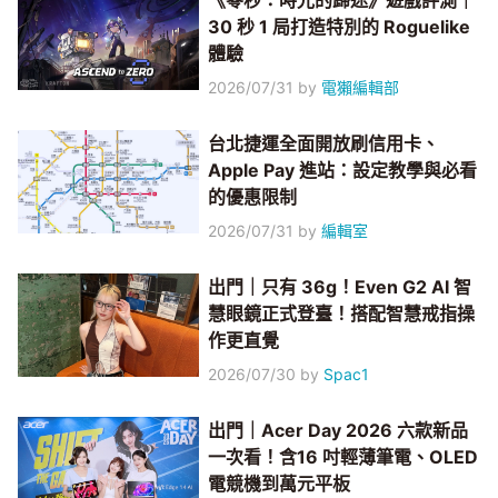
《零秒：時光的歸途》遊戲評測｜
30 秒 1 局打造特別的 Roguelike
體驗
2026/07/31
by
電獺編輯部
台北捷運全面開放刷信用卡、
Apple Pay 進站：設定教學與必看
的優惠限制
2026/07/31
by
編輯室
出門｜只有 36g！Even G2 AI 智
慧眼鏡正式登臺！搭配智慧戒指操
作更直覺
2026/07/30
by
Spac1
出門｜Acer Day 2026 六款新品
一次看！含16 吋輕薄筆電、OLED
電競機到萬元平板