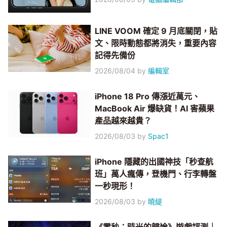
LINE VOOM 確定 9 月底關閉，貼
文、限時動態都將消失，重要內容
記得先備份
2026/08/04
by
編輯室
iPhone 18 Pro 傳漲近萬元、
MacBook Air 爆缺貨！AI 害蘋果
產品越來越貴？
2026/08/03
by
Spac1
iPhone 隱藏的出國神技「秒查航
班」萬人瘋傳，登機門、行李轉盤
一秒現形！
2026/08/03
by
曉緹