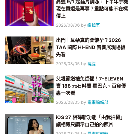
高通 9/1 起晶片調漲，下半年手機
現在買還是再等？重點可能不在標
價上
2026/08/06
by
編輯室
出門｜耳朵真的會懷孕？2026
TAA 國際 HI-END 音響展現場搶
先看
2026/08/05
by
曉緹
父親節送禮免煩惱！7-ELEVEN
賣 188 元石斛蘭 星巴克、百貨優
惠一次看
2026/08/05
by
電獺編輯部
iOS 27 相簿新功能「由我拍攝」
讓相簿只顯示自己拍的照片
2026/08/05
by
電獺編輯部