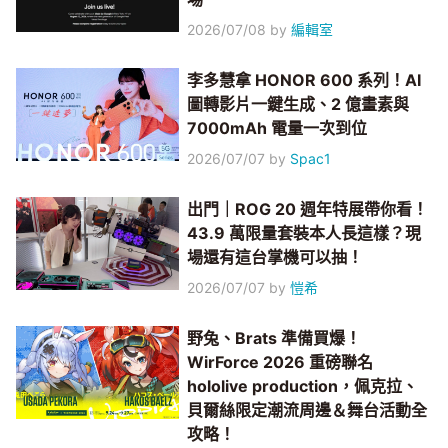
2026/07/08
by
編輯室
李多慧拿 HONOR 600 系列！AI
圖轉影片一鍵生成、2 億畫素與
7000mAh 電量一次到位
2026/07/07
by
Spac1
出門｜ROG 20 週年特展帶你看！
43.9 萬限量套裝本人長這樣？現
場還有這台掌機可以抽！
2026/07/07
by
愷希
野兔、Brats 準備買爆！
WirForce 2026 重磅聯名
hololive production，佩克拉、
貝爾絲限定潮流周邊＆舞台活動全
攻略！