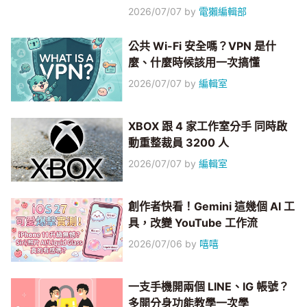
2026/07/07
by
電獺編輯部
公共 Wi-Fi 安全嗎？VPN 是什
麼、什麼時候該用一次搞懂
2026/07/07
by
編輯室
XBOX 跟 4 家工作室分手 同時啟
動重整裁員 3200 人
2026/07/07
by
編輯室
創作者快看！Gemini 這幾個 AI 工
具，改變 YouTube 工作流
2026/07/06
by
嘻嘻
一支手機開兩個 LINE、IG 帳號？
多開分身功能教學一次學