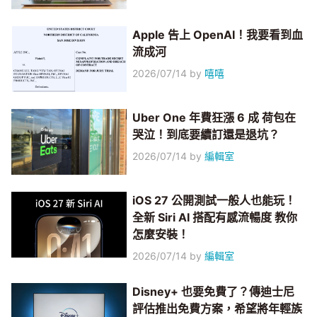
Apple 告上 OpenAI！我要看到血
流成河
2026/07/14
by
嘻嘻
Uber One 年費狂漲 6 成 荷包在
哭泣！到底要續訂還是退坑？
2026/07/14
by
編輯室
iOS 27 公開測試一般人也能玩！
全新 Siri AI 搭配有感流暢度 教你
怎麼安裝！
2026/07/14
by
編輯室
Disney+ 也要免費了？傳迪士尼
評估推出免費方案，希望將年輕族