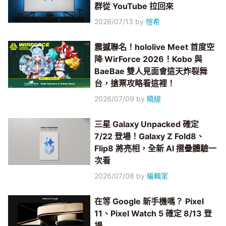
群從 YouTube 拉回來
2026/07/13
by
愷希
震撼聯名！hololive Meet 首度空
降 WirForce 2026！Kobo 與
BaeBae 雙人見面會這天炸裂舞
台，搶票攻略看這裡！
2026/07/09
by
曉緹
三星 Galaxy Unpacked 確定
7/22 登場！Galaxy Z Fold8、
Flip8 將亮相，全新 AI 摺疊體驗一
次看
2026/07/08
by
編輯室
在等 Google 新手機嗎？ Pixel
11、Pixel Watch 5 確定 8/13 登
場