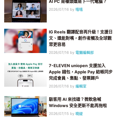
AI PC 是噱頭還是下一代電腦？
2026/07/16
by
嘻嘻
IG Reels 翻譯配音再升級！支援日
文、還能對嘴，創作者觸及全球觀
眾更容易
2026/07/16
by
電獺編輯部
7-ELEVEN uniopen 支援加入
Apple 錢包，Apple Pay 結帳同步
完成會員、集點、發票歸戶
2026/07/16
by
編輯室
駭客用 AI 來找碴？微軟急喊
Windows 安全更新不能再拖啦
2026/07/15
by
曉緹