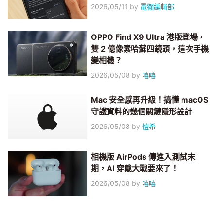
2026/05/11
by
電獺編輯部
OPPO Find X9 Ultra 港版登場，
雙 2 億像素哈蘇四鏡頭，這次手機
變相機？
2026/05/08
by
嘻嘻
Mac 安全感再升級！搞懂 macOS
守護資料的幾個關鍵隱形設計
2026/05/08
by
愷希
相機版 AirPods 傳進入測試末
期，AI 穿戴大戰要來了！
2026/05/08
by
嘻嘻