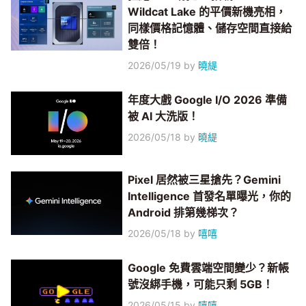
Wildcat Lake 的平價新機亮相，
同樣價格記憶體、儲存空間直接給
雙倍！
2026/05/19
by
曉緹
年度大戲 Google I/O 2026 準備
被 AI 大洗版！
2026/05/18
by
曉緹
Pixel 居然被三星搶先？Gemini
Intelligence 首發名單曝光，你的
Android 排第幾梯次？
2026/05/18
by
嘻嘻
Google 免費雲端空間變少？新帳
號沒綁手機，可能只剩 5GB！
2026/05/15
by
嘻嘻