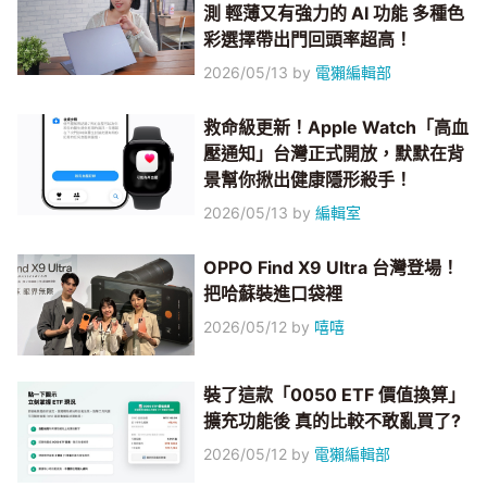
測 輕薄又有強力的 AI 功能 多種色
彩選擇帶出門回頭率超高！
2026/05/13
by
電獺編輯部
救命級更新！Apple Watch「高血
壓通知」台灣正式開放，默默在背
景幫你揪出健康隱形殺手！
2026/05/13
by
編輯室
OPPO Find X9 Ultra 台灣登場！
把哈蘇裝進口袋裡
2026/05/12
by
嘻嘻
裝了這款「0050 ETF 價值換算」
擴充功能後 真的比較不敢亂買了?
2026/05/12
by
電獺編輯部