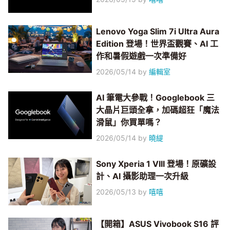
Lenovo Yoga Slim 7i Ultra Aura
Edition 登場！世界盃觀賽、AI 工
作和暑假遊戲一次準備好
2026/05/14
by
編輯室
AI 筆電大參戰！Googlebook 三
大晶片巨頭全拿，加碼超狂「魔法
滑鼠」你買單嗎？
2026/05/14
by
曉緹
Sony Xperia 1 VIII 登場！原礦設
計、AI 攝影助理一次升級
2026/05/13
by
嘻嘻
【開箱】ASUS Vivobook S16 評