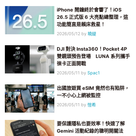
iPhone 鬧鐘終於會響了！iOS
26.5 正式版 6 大亮點總整理，這
功能簡直是賴床救星！
2026/05/12
by
曉緹
DJI 對決 Insta360！Pocket 4P
雙鏡頭預告登場 LUNA 系列攜手
徠卡正面開戰
2026/05/11
by
Spac1
出國旅遊買 eSIM 竟然也有陷阱，
一不小心上網被監控
2026/05/11
by
愷希
要保護隱私也要效率！快速了解
Gemini 活動紀錄的聰明開關法