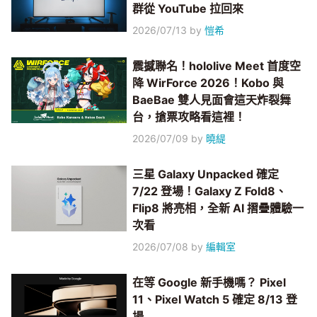
群從 YouTube 拉回來
2026/07/13
by
愷希
震撼聯名！hololive Meet 首度空
降 WirForce 2026！Kobo 與
BaeBae 雙人見面會這天炸裂舞
台，搶票攻略看這裡！
2026/07/09
by
曉緹
三星 Galaxy Unpacked 確定
7/22 登場！Galaxy Z Fold8、
Flip8 將亮相，全新 AI 摺疊體驗一
次看
2026/07/08
by
編輯室
在等 Google 新手機嗎？ Pixel
11、Pixel Watch 5 確定 8/13 登
場