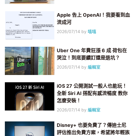
Apple 告上 OpenAI！我要看到血
流成河
2026/07/14
by
嘻嘻
Uber One 年費狂漲 6 成 荷包在
哭泣！到底要續訂還是退坑？
2026/07/14
by
編輯室
iOS 27 公開測試一般人也能玩！
全新 Siri AI 搭配有感流暢度 教你
怎麼安裝！
2026/07/14
by
編輯室
Disney+ 也要免費了？傳迪士尼
評估推出免費方案，希望將年輕族