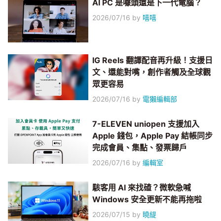
AI PC 是噱頭還是下一代電腦？
2026/07/16
by
嘻嘻
IG Reels 翻譯配音再升級！支援日
文、還能對嘴，創作者觸及全球觀
眾更容易
2026/07/16
by
電獺編輯部
7-ELEVEN uniopen 支援加入
Apple 錢包，Apple Pay 結帳同步
完成會員、集點、發票歸戶
2026/07/16
by
編輯室
駭客用 AI 來找碴？微軟急喊
Windows 安全更新不能再拖啦
2026/07/15
by
曉緹