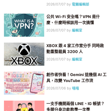
2026/07/07
by
電獺編輯部
公共 Wi-Fi 安全嗎？VPN 是什
麼、什麼時候該用一次搞懂
2026/07/07
by
編輯室
XBOX 跟 4 家工作室分手 同時啟
動重整裁員 3200 人
2026/07/07
by
編輯室
創作者快看！Gemini 這幾個 AI 工
具，改變 YouTube 工作流
2026/07/06
by
嘻嘻
一支手機開兩個 LINE、IG 帳號？
多開分身功能教學一次學