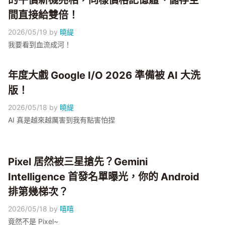
的平價新機亮相，同樣價格記憶體、儲存空
間直接給雙倍！
2026/05/19
by
曉緹
我要看到血流成河！
年度大戲 Google I/O 2026 準備被 AI 大洗
版！
2026/05/18
by
曉緹
AI 真是越來越厲害到我有點害怕捏
Pixel 居然被三星搶先？Gemini
Intelligence 首發名單曝光，你的 Android
排第幾梯次？
2026/05/18
by
嘻嘻
竟然不是 Pixel~