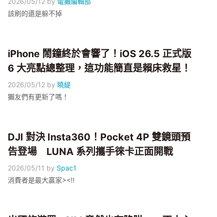
2026/05/12
by
電獺編輯部
該刷的還是躲不掉
iPhone 鬧鐘終於會響了！iOS 26.5 正式版
6 大亮點總整理，這功能簡直是賴床救星！
2026/05/12
by
曉緹
獺友們有更新了嗎！
DJI 對決 Insta360！Pocket 4P 雙鏡頭預
告登場 LUNA 系列攜手徠卡正面開戰
2026/05/11
by
Spac1
消費者是最大贏家><!!