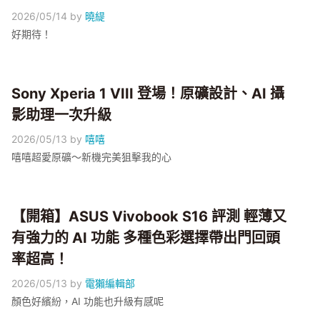
2026/05/14
by
曉緹
好期待！
Sony Xperia 1 VIII 登場！原礦設計、AI 攝
影助理一次升級
2026/05/13
by
嘻嘻
嘻嘻超愛原礦～新機完美狙擊我的心
【開箱】ASUS Vivobook S16 評測 輕薄又
有強力的 AI 功能 多種色彩選擇帶出門回頭
率超高！
2026/05/13
by
電獺編輯部
顏色好繽紛，AI 功能也升級有感呢