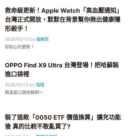
救命級更新！Apple Watch「高血壓通知」
台灣正式開放，默默在背景幫你揪出健康隱
形殺手！
2026/05/13
by
編輯室
好貼心的更新！
OPPO Find X9 Ultra 台灣登場！把哈蘇裝
進口袋裡
2026/05/12
by
嘻嘻
簡直是口袋哈蘇啊～
裝了這款「0050 ETF 價值換算」擴充功能
後 真的比較不敢亂買了?