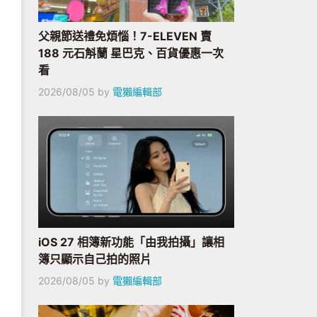
父親節送禮免煩惱！7-ELEVEN 賣
188 元石斛蘭 星巴克、百貨優惠一次
看
2026/08/05
by
電獺編輯部
iOS 27 相簿新功能「由我拍攝」讓相
簿只顯示自己拍的照片
2026/08/05
by
電獺編輯部