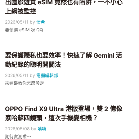
出國旅遊買 eSIM 竟然也有陷阱，一不小心
上網被監控
2026/05/11
by
愷希
要慎選 eSIM 呀 QQ
要保護隱私也要效率！快速了解 Gemini 活
動紀錄的聰明開關法
2026/05/11
by
電獺編輯部
來這邊教你怎麼設定
OPPO Find X9 Ultra 港版登場，雙 2 億像
素哈蘇四鏡頭，這次手機變相機？
2026/05/08
by
嘻嘻
期待實測啦～