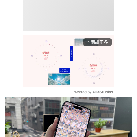
閱讀更多
arrow_forward_ios
Powered by 
GliaStudios
Mute