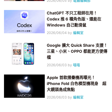
2026/06/05
by
電獺編輯部
ChatGPT 不只工程師在用！
Codex 推 6 種角色版、還能在
Windows 自己動滑鼠
2026/06/04
by
編輯室
Google 擴大 Quick Share 支援！
三星、小米、OPPO 都能更方便傳
檔
2026/06/03
by
嘻嘻
Apple 首款摺疊機再曝光！
iPhone Fold 白色模型機現身 超
大鏡頭島成焦點
2026/06/03
by
編輯室