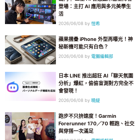
登場：主打 AI 應用與多元美學生
活
2026/06/08
by
愷希
蘋果摺疊 iPhone 外型再曝光！神
秘新機可能只有白色？
2026/06/08
by
電獺編輯部
日本 LINE 推出超狂 AI「聊天氛圍
分析」爆紅，偷偷盲測對方完全不
會發現！
2026/06/08
by
曉緹
跑步不只拚速度！Garmin
Forerunner 170／70 輕跑、社交
與穿搭一次滿足