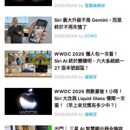
2026/06/09
by
電獺編輯部
Siri 最大升級不是 Gemini，而是
終於不再失憶了
2026/06/09
by
DORIS
WWDC 2026 懶人包一次看！
Siri AI 終於變聰明、六大系統統一
27 版本號超猛！
2026/06/09
by
編輯室
WWDC 2026 倒數最後 1 小時！
Siri 大改與 Liquid Glass 傳聞一次
看！（早上來兌獎有多少中？）
2026/06/09
by
編輯室
出門｜ 三星 AI 智慧顯示器全陣容