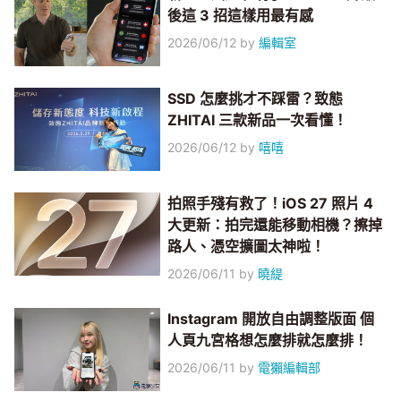
後這 3 招這樣用最有感
2026/06/12
by
編輯室
SSD 怎麼挑才不踩雷？致態
ZHITAI 三款新品一次看懂！
2026/06/12
by
嘻嘻
拍照手殘有救了！iOS 27 照片 4
大更新：拍完還能移動相機？擦掉
路人、憑空擴圖太神啦！
2026/06/11
by
曉緹
Instagram 開放自由調整版面 個
人頁九宮格想怎麼排就怎麼排！
2026/06/11
by
電獺編輯部