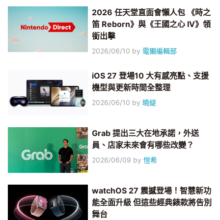
2026 任天堂直面會懶人包 《時之
笛 Reborn》與《王國之心 IV》領
銜出擊
2026/06/10
by
電獺編輯部
iOS 27 登場10 大有感亮點、支援
機型與更新時間全整理
2026/06/10
by
曉緹
Grab 提出三大在地承諾，外送
員、店家未來會有哪些改變？
2026/06/09
by
愷希
watchOS 27 震撼登場！智慧新功
能全面升級 但這些經典錶款將告別
舞台