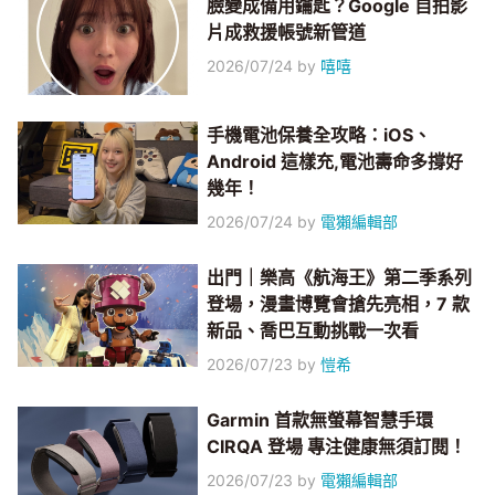
臉變成備用鑰匙？Google 自拍影
片成救援帳號新管道
2026/07/24
by
嘻嘻
手機電池保養全攻略：iOS、
Android 這樣充,電池壽命多撐好
幾年！
2026/07/24
by
電獺編輯部
出門｜樂高《航海王》第二季系列
登場，漫畫博覽會搶先亮相，7 款
新品、喬巴互動挑戰一次看
2026/07/23
by
愷希
Garmin 首款無螢幕智慧手環
CIRQA 登場 專注健康無須訂閱！
2026/07/23
by
電獺編輯部