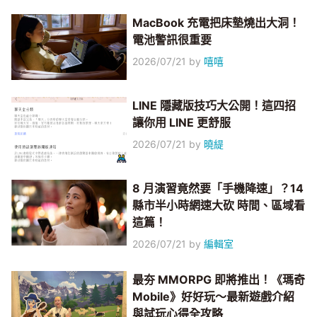
MacBook 充電把床墊燒出大洞！
電池警訊很重要
2026/07/21
by
嘻嘻
LINE 隱藏版技巧大公開！這四招
讓你用 LINE 更舒服
2026/07/21
by
曉緹
8 月演習竟然要「手機降速」？14
縣市半小時網速大砍 時間、區域看
這篇！
2026/07/21
by
編輯室
最夯 MMORPG 即將推出！《瑪奇
Mobile》好好玩～最新遊戲介紹
與試玩心得全攻略