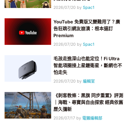
2026/07/20
by
Spac1
YouTube 免費版又變難用了？廣
告狂跳引網友崩潰：根本逼訂
Premium
2026/07/20
by
Spac1
毛孩走進深山也能定位！Fi Ultra
智能項圈接上星鏈衛星，斷網也不
怕走失
2026/07/20
by
編輯室
《刺客教條：黑旗 同步重置》評測
｜海戰、尋寶與自由探索 經典依舊
歷久彌新
2026/07/17
by
電獺編輯部