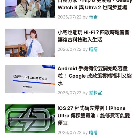
首度分家、Flip 8 更成熟，Galaxy
Watch 9 與 Ultra 2 也同步登場
2026/07/22
by
愷希
小宅也能玩 Hi-Fi？四款時髦音響
讓復古科技融入生活
2026/07/22
by
嘻嘻
Android 手機備份要開始吃容量
啦！ Google 改政策雲端福利又縮
水
2026/07/22
by
編輯室
iOS 27 程式碼先爆雷！iPhone
Ultra 傳採雙電池，維修費可能變
便宜
2026/07/22
by
嘻嘻