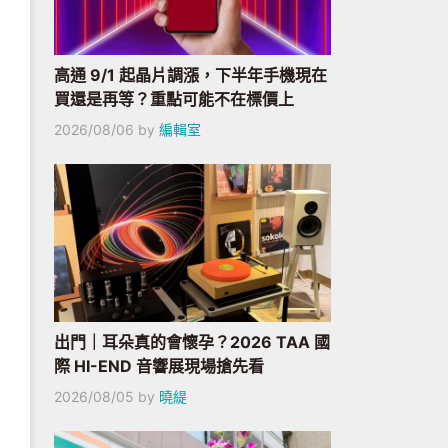
高通 9/1 起晶片調漲，下半年手機現在
買還是再等？重點可能不在標價上
2026/08/06
by
編輯室
出門｜耳朵真的會懷孕？2026 TAA 國
際 HI-END 音響展現場搶先看
2026/08/05
by
曉緹