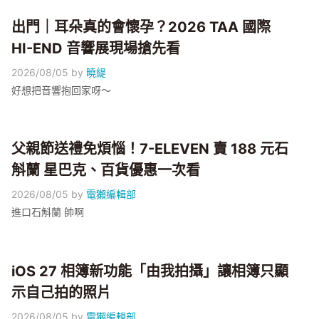
出門｜耳朵真的會懷孕？2026 TAA 國際
HI-END 音響展現場搶先看
2026/08/05
by
曉緹
好想把音響抱回家呀～
父親節送禮免煩惱！7-ELEVEN 賣 188 元石
斛蘭 星巴克、百貨優惠一次看
2026/08/05
by
電獺編輯部
進口石斛蘭 帥啊
iOS 27 相簿新功能「由我拍攝」讓相簿只顯
示自己拍的照片
2026/08/05
by
電獺編輯部