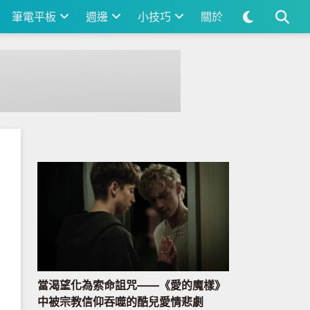
筆電平板
週邊
小技巧
關於
當渴望化為索命詛咒——《愛的魔樣》
中被宗教信仰吞噬的酷兒愛情悲劇