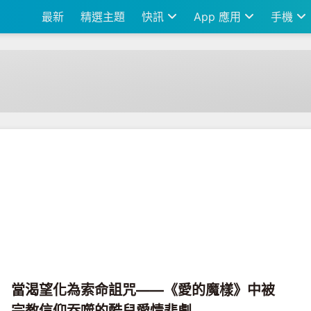
最新
精選主題
快訊
App 應用
手機
當渴望化為索命詛咒——《愛的魔樣》中被