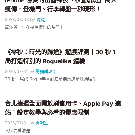
iPhone 隱藏的出國神技「秒查航班」萬人
瘋傳，登機門、行李轉盤一秒現形！
2026/08/03
by
曉緹
幫你省一些在機場慌忙的時間！
《零秒：時光的歸途》遊戲評測｜30 秒 1
局打造特別的 Roguelike 體驗
2026/07/31
by
電獺編輯部
30 秒一局的 Roguelike 到底是創意還是噱頭呢？
台北捷運全面開放刷信用卡、Apple Pay 進
站：設定教學與必看的優惠限制
2026/07/31
by
編輯室
大家要看清楚