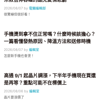
宗教信仰吞噬的酷兒愛情悲劇
2026/08/07
by
電獺編輯部
很驚嚇但很好看！
手機燙到拿不住正常嗎？什麼時候該擔心？
一篇看懂發熱原因、降溫方法和送修時機
2026/08/07
by
編輯室
怎麼新手機也會燙！
高通 9/1 起晶片調漲，下半年手機現在買還
是再等？重點可能不在標價上
2026/08/06
by
編輯室
晶片要漲價了