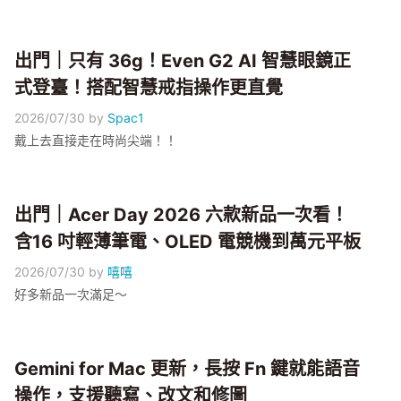
出門｜只有 36g！Even G2 AI 智慧眼鏡正
式登臺！搭配智慧戒指操作更直覺
2026/07/30
by
Spac1
戴上去直接走在時尚尖端！！
出門｜Acer Day 2026 六款新品一次看！
含16 吋輕薄筆電、OLED 電競機到萬元平板
2026/07/30
by
嘻嘻
好多新品一次滿足～
Gemini for Mac 更新，長按 Fn 鍵就能語音
操作，支援聽寫、改文和修圖