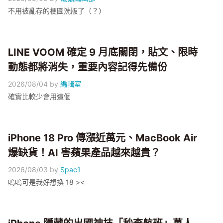
不用被亂存的梗圖洗版了（？）
LINE VOOM 確定 9 月底關閉，貼文、限時
動態都將消失，重要內容記得先備份
2026/08/04
by
編輯室
確實比較少會用這個
iPhone 18 Pro 傳漲近萬元、MacBook Air
爆缺貨！AI 害蘋果產品越來越貴？
2026/08/03
by
Spac1
嗚嗚可是我好想換 18 ><