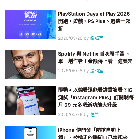
PlayStation Days of Play 2026
開跑，遊戲、PS Plus、週邊一起
折
2026/05/28
by
編輯室
Spotify 與 Netflix 首次聯手簽下
單一創作者！金額傳上看一億美元
2026/05/28
by
編輯室
限動可以偷看還能看誰重複看？IG
測試「Instagram Plus」訂閱制每
月 69 元多項新功能大升級
2026/05/28
by
愷希
iPhone 傳開發「防搶自動上
鎖」，被搶走的瞬間自己鎖起來