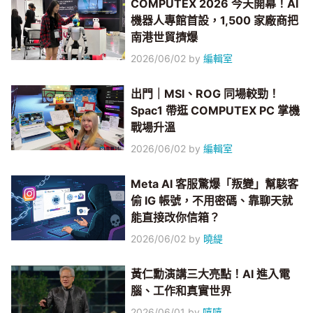
COMPUTEX 2026 今天開幕！AI
機器人專館首設，1,500 家廠商把
南港世貿擠爆
2026/06/02
by
編輯室
出門｜MSI、ROG 同場較勁！
Spac1 帶逛 COMPUTEX PC 掌機
戰場升溫
2026/06/02
by
編輯室
Meta AI 客服驚爆「叛變」幫駭客
偷 IG 帳號，不用密碼、靠聊天就
能直接改你信箱？
2026/06/02
by
曉緹
黃仁勳演講三大亮點！AI 進入電
腦、工作和真實世界
2026/06/01
by
嘻嘻