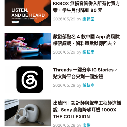
KKBOX 無損音質併入所有付費方
案，學生月付降到 80 元
2026/05/29
by
編輯室
數發部點名 4 款中國 App 高風險
權限超載、資料還默默傳回去？
2026/05/29
by
編輯室
Threads 一鍵分享 IG Stories，
貼文跨平台只剩一個按鈕
2026/05/29
by
編輯室
出遠門｜設計師與聲學工程師這樣
說- Sony 高階降噪耳機 1000X
THE COLLEXION
2026/05/28
by
蜜柑