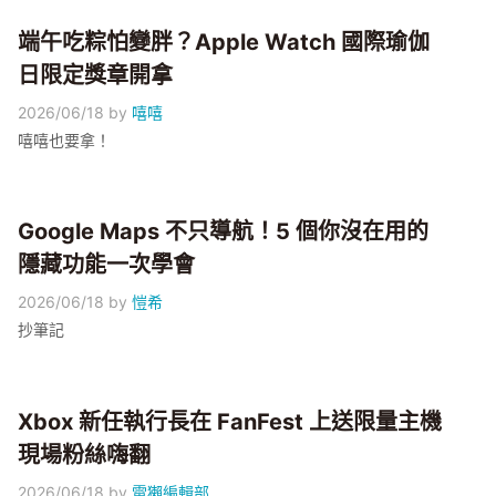
端午吃粽怕變胖？Apple Watch 國際瑜伽
日限定獎章開拿
2026/06/18
by
嘻嘻
嘻嘻也要拿！
Google Maps 不只導航！5 個你沒在用的
隱藏功能一次學會
2026/06/18
by
愷希
抄筆記
Xbox 新任執行長在 FanFest 上送限量主機
現場粉絲嗨翻
2026/06/18
by
電獺編輯部