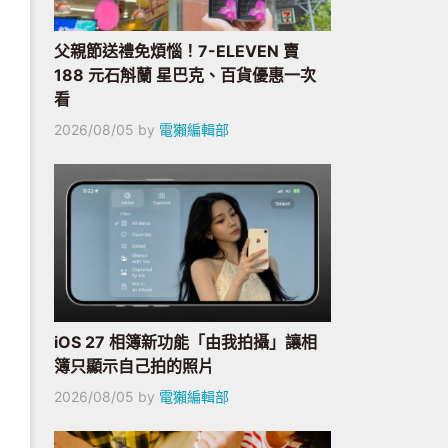
父親節送禮免煩惱！7-ELEVEN 賣
188 元石斛蘭 星巴克、百貨優惠一次
看
2026/08/05
by
電獺編輯部
iOS 27 相簿新功能「由我拍攝」讓相
簿只顯示自己拍的照片
2026/08/05
by
電獺編輯部