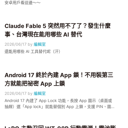
安卓用戶看這邊～～
Claude Fable 5 突然用不了了？發生什麼
事、台灣現在能用哪些 AI 替代
2026/06/17
by
編輯室
還能用哪些 AI 工具替代呢（汗）
Android 17 終於內建 App 鎖！不用裝第三
方就能把祕密 App 上鎖
2026/06/17
by
編輯室
Android 17 內建了 App Lock 功能，長按 App 圖示（桌面或
抽屜）選「App lock」就能替個別 App 上鎖，支援 PIN、圖
案、密碼、指紋與臉部辨識，鎖定後通知、捷徑、Widget 都會
隱藏，系統還會提示哪些 App 在存取你鎖定的 App。本篇以
Pixel 6 以上機型為示範主體，帶大家逐步開啟，並說清楚它跟