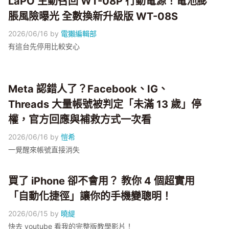
LaPO 主動召回 WT-08P 行動電源！電池膨
Identity Check 的差別。
脹風險曝光 全數換新升級版 WT-08S
2026/06/16
by
電獺編輯部
有這台先停用比較安心
Meta 認錯人了？Facebook、IG、
Threads 大量帳號被判定「未滿 13 歲」停
權，官方回應與補救方式一次看
2026/06/16
by
愷希
一覺醒來帳號直接消失
買了 iPhone 卻不會用？ 教你 4 個超實用
「自動化捷徑」讓你的手機變聰明！
2026/06/15
by
曉緹
快去 youtube 看我的完整版教學影片！