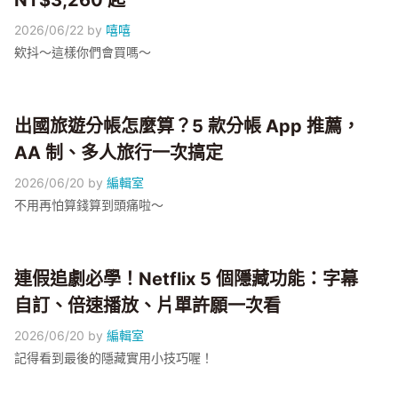
NT$3,260 起
2026/06/22
by
嘻嘻
欸抖～這樣你們會買嗎～
出國旅遊分帳怎麼算？5 款分帳 App 推薦，
AA 制、多人旅行一次搞定
2026/06/20
by
編輯室
不用再怕算錢算到頭痛啦～
連假追劇必學！Netflix 5 個隱藏功能：字幕
自訂、倍速播放、片單許願一次看
2026/06/20
by
編輯室
記得看到最後的隱藏實用小技巧喔！