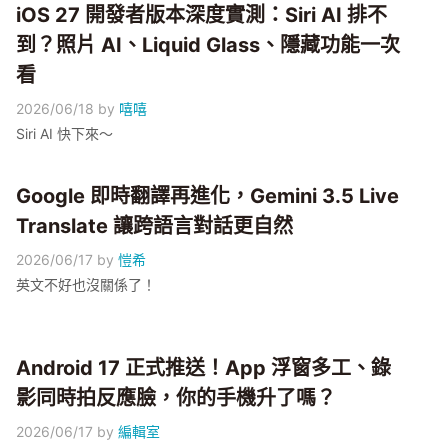
感知等核心功能標準版都保留！想一次擁有全部 AI 功能，得等
iOS 27 開發者版本深度實測：Siri AI 排不
全系搭載 12GB 的 iPhone 18，預計 2027 年春季登場。小編幫
到？照片 AI、Liquid Glass、隱藏功能一次
大家拆解這次的規格門檻設計～
看
2026/06/18
by
嘻嘻
Siri AI 快下來～
Google 即時翻譯再進化，Gemini 3.5 Live
Translate 讓跨語言對話更自然
2026/06/17
by
愷希
英文不好也沒關係了！
Android 17 正式推送！App 浮窗多工、錄
影同時拍反應臉，你的手機升了嗎？
2026/06/17
by
編輯室