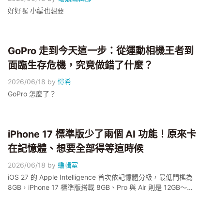
好好喔 小編也想要
GoPro 走到今天這一步：從運動相機王者到
面臨生存危機，究竟做錯了什麼？
2026/06/18
by
愷希
GoPro 怎麼了？
iPhone 17 標準版少了兩個 AI 功能！原來卡
在記憶體、想要全部得等這時候
2026/06/18
by
編輯室
iOS 27 的 Apple Intelligence 首次依記憶體分級，最低門檻為
8GB，iPhone 17 標準版搭載 8GB、Pro 與 Air 則是 12GB～標
準版實際上只少了兩項 12GB 限定功能：Expressive Voices 語
音表達增強，以及系統全局的進階語音輸入～對話式 Siri、螢幕