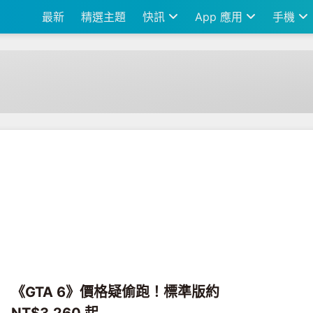
最新
精選主題
快訊
App 應用
手機
《GTA 6》價格疑偷跑！標準版約