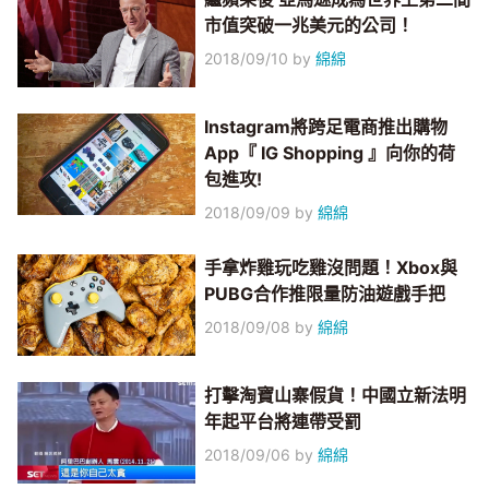
市值突破一兆美元的公司！
2018/09/10
by
綿綿
Instagram將跨足電商推出購物
App『 IG Shopping 』向你的荷
包進攻!
2018/09/09
by
綿綿
手拿炸雞玩吃雞沒問題！Xbox與
PUBG合作推限量防油遊戲手把
2018/09/08
by
綿綿
打擊淘寶山寨假貨！中國立新法明
年起平台將連帶受罰
2018/09/06
by
綿綿