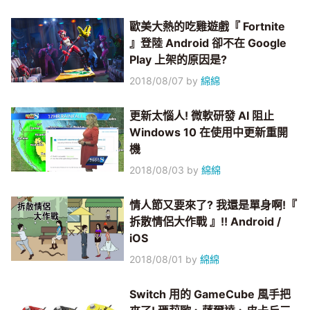
歐美大熱的吃雞遊戲『 Fortnite
』登陸 Android 卻不在 Google
Play 上架的原因是?
2018/08/07
by
綿綿
更新太惱人! 微軟研發 AI 阻止
Windows 10 在使用中更新重開
機
2018/08/03
by
綿綿
情人節又要來了? 我還是單身啊!『
拆散情侶大作戰 』!! Android /
iOS
2018/08/01
by
綿綿
Switch 用的 GameCube 風手把