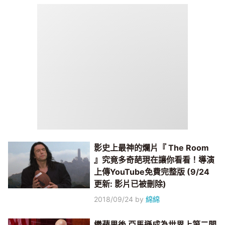
影史上最神的爛片『 The Room
』究竟多奇葩現在讓你看看！導演
上傳YouTube免費完整版 (9/24
更新: 影片已被刪除)
2018/09/24
by
綿綿
繼蘋果後 亞馬遜成為世界上第二間