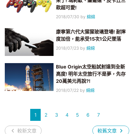
來了! 瑪莉歐、薩爾達、皮卡丘三
款超可愛!
2018/07/30
by
綿綿
康寧第六代大猩猩玻璃登場! 耐摔
度加倍，能承受15次1公尺墜落
2018/07/23
by
綿綿
Blue Origin太空船試射達到全新
高度! 明年太空旅行不是夢，先存
20萬美元再說?!
2018/07/22
by
綿綿
1
2
3
4
5
6
7
較新文章
較舊文章