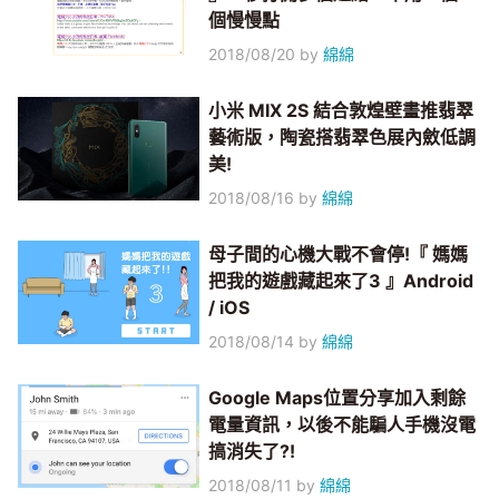
個慢慢點
2018/08/20
by
綿綿
小米 MIX 2S 結合敦煌壁畫推翡翠
藝術版，陶瓷搭翡翠色展內斂低調
美!
2018/08/16
by
綿綿
母子間的心機大戰不會停!『 媽媽
把我的遊戲藏起來了3 』Android
/ iOS
2018/08/14
by
綿綿
Google Maps位置分享加入剩餘
電量資訊，以後不能騙人手機沒電
搞消失了?!
2018/08/11
by
綿綿