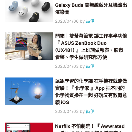
Galaxy Buds 真無線藍牙耳機流出
渲染圖
2020/04/06
by
詩伊
開箱｜雙螢幕筆電 讓工作事半功倍
『 ASUS ZenBook Duo
(UX481) 』上班族做報表、股市
看盤、學生做研究都方便
2020/04/03
by
詩伊
遠距學習的化學課 在手機裡就能做
實驗！『 化學家 』App 把不同的
化學物質摻在一起 好玩又有教育意
義 iOS
2020/04/03
by
詩伊
Netflix 不怕劇荒！『 Awwrated