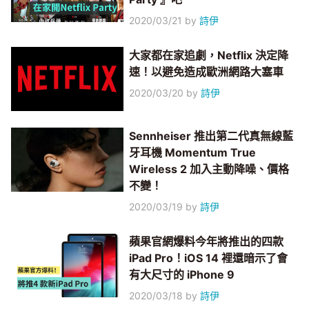
2020/03/21
by
詩伊
大家都在家追劇，Netflix 決定降
速！以避免造成歐洲網路大塞車
2020/03/20
by
詩伊
Sennheiser 推出第二代真無線藍
牙耳機 Momentum True
Wireless 2 加入主動降噪、價格
不變！
2020/03/19
by
詩伊
蘋果官網爆料今年將推出的四款
iPad Pro！iOS 14 裡還暗示了會
有大尺寸的 iPhone 9
2020/03/18
by
詩伊