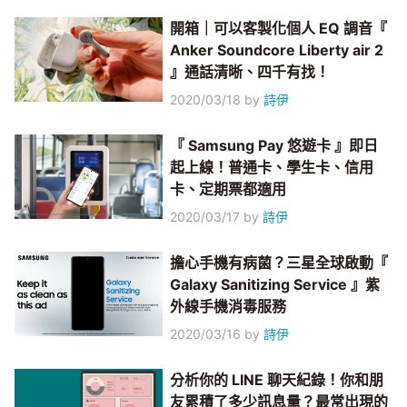
開箱｜可以客製化個人 EQ 調音『
Anker Soundcore Liberty air 2
』通話清晰、四千有找！
2020/03/18
by
詩伊
『 Samsung Pay 悠遊卡 』即日
起上線！普通卡、學生卡、信用
卡、定期票都適用
2020/03/17
by
詩伊
擔心手機有病菌？三星全球啟動『
Galaxy Sanitizing Service 』紫
外線手機消毒服務
2020/03/16
by
詩伊
分析你的 LINE 聊天紀錄！你和朋
友累積了多少訊息量？最常出現的