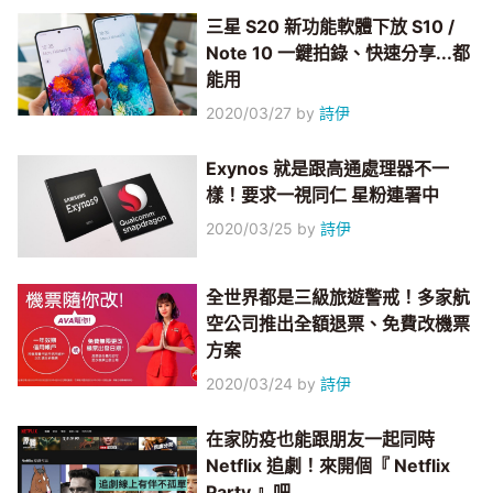
三星 S20 新功能軟體下放 S10 /
Note 10 一鍵拍錄、快速分享...都
能用
2020/03/27
by
詩伊
Exynos 就是跟高通處理器不一
樣！要求一視同仁 星粉連署中
2020/03/25
by
詩伊
全世界都是三級旅遊警戒！多家航
空公司推出全額退票、免費改機票
方案
2020/03/24
by
詩伊
在家防疫也能跟朋友一起同時
Netflix 追劇！來開個『 Netflix
Party 』吧