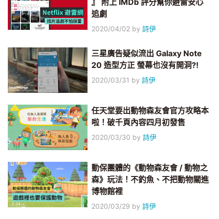
』 附上 IMDb 評分幫你避雷安心
追劇
2020/04/02
by
詩伊
三星廣告疑似流出 Galaxy Note
20 造型方正 螢幕也沒有開洞?!
2020/03/31
by
詩伊
任天堂要出動物森友會官方攻略本
啦！破千頁內容四月初發售
2020/03/30
by
詩伊
動保團體的《動物森友會 / 動物之
森》玩法！不釣魚、不把動物關進
博物館裡
2020/03/29
by
詩伊