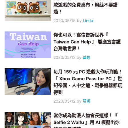
款遊戲的免費桌布，粉絲不要錯
過！
2020/05/15
by
Linda
你也可以！寫信告訴世界『
Taiwan Can Help 』 響應宣言護
台灣助世界！
2020/05/12
by
莫娜
每月 159 元 PC 遊戲大作玩到飽！
『 Xbox Game Pass for PC 』世
紀帝國、人中之龍、戰爭機器都玩
得到
2020/05/12
by
莫娜
當你成為動漫人物會長這樣！『
Selfie 2 Waifu 』用 AI 模擬出你