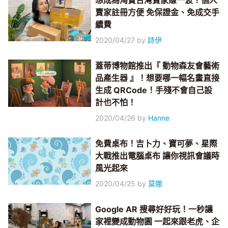
想成為淘寶台灣賣家賺一波？個人
賣家註冊方便 免保證金、免成交手
續費
2020/04/27
by
詩伊
蓋蒂博物館推出『 動物森友會藝術
品產生器 』！想要哪一幅名畫直接
生成 QRCode！手殘不會自己設
計也不怕！
2020/04/26
by
Hanne
免費桌布！吉卜力、寶可夢、星際
大戰推出電腦桌布 讓你視訊會議時
風光起來
2020/04/25
by
莫娜
Google AR 搜尋好好玩！一秒讓
家裡變成動物園 一起來跟老虎、企