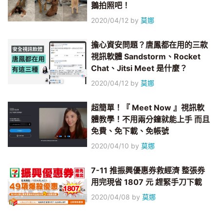
鵝拍照吧！
2020/04/12
by
莫娜
擔心資安問題？唐鳳都在用的三款
視訊軟體 Sandstorm、Rocket
Chat、Jitsi Meet 是什麼？
2020/04/12
by
莫娜
超簡單！『 Meet Now 』視訊軟
體教學！不用兩分鐘就能上手 而且
免費、免下載、免帳號
2020/04/10
by
莫娜
7-11 推振興優惠券救經濟 整張券
用完現省 1807 元 趕緊手刀下載
2020/04/08
by
莫娜