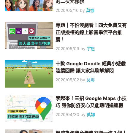
的二次元樣貌
2020/05/10
by
莫娜
專題｜不怕沒劇看！四大免費又有
正版授權的線上影音串流平台推
薦！
2020/05/09
by
宇恩
十款 Google Doodle 經典小遊戲
陸續回歸 讓大家無聊解解悶
2020/05/02
by
莫娜
學起來！三招 Google Maps 小技
巧 讓你防疫安心又能聰明過連假
2020/04/30
by
莫娜