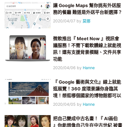
讓 Google Maps 幫你挑有外送服
務的餐廳 難道是外送平台新選擇？
2020/04/07
by
莫娜
微軟推出『 Meet Now 』視訊會
議服務！不需下載軟體線上就能視
訊！還有支援背景模糊、文件共享
功能
2020/04/06
by
Hanne
『 Google 藝術與文化』線上就能
逛展覽！360 度環景讓你身臨其
境！想逛哪個國家的博物館都可以
2020/04/05
by
Hanne
把自己變成中古名畫！『 AI画伯
』你能想像自己生在中古世紀 被畫