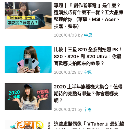
專題｜『 創作者筆電 』是什麼？
選購技巧有什麼不一樣？五大品牌
整理給你 （華碩、MSI、Acer、
技嘉、蘋果）
2020/04/03
by
宇恩
比較｜三星 S20 全系列拍照 PK！
S20、S20+ 和 S20 Ultra，你最
喜歡哪支拍起來的效果？
2020/03/29
by
宇恩
2020 上半年旗艦機大集合！值得
期待的亮點有哪些？你會選哪支
呢？
2020/03/01
by
宇恩
這些虛擬偶像『 VTuber 』最近越