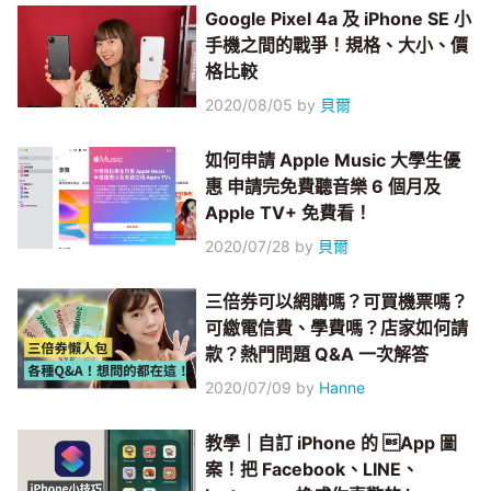
Google Pixel 4a 及 iPhone SE 小
手機之間的戰爭！規格、大小、價
格比較
2020/08/05
by
貝爾
如何申請 Apple Music 大學生優
惠 申請完免費聽音樂 6 個月及
Apple TV+ 免費看！
2020/07/28
by
貝爾
三倍券可以網購嗎？可買機票嗎？
可繳電信費、學費嗎？店家如何請
款？熱門問題 Q&A 一次解答
2020/07/09
by
Hanne
教學｜自訂 iPhone 的 App 圖
案！把 Facebook、LINE、