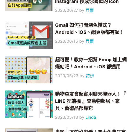
Instagram 換成你喜歡的 icon
2020/06/27
by
貝爾
Gmail 如何打開深色模式？
Android、iOS、網頁版都有喔！
2020/06/15
by
貝爾
超可愛！教你一招幫 Emoji 加上蝴
蝶結吧！Android、iOS 都通用
2020/05/23
by
詩伊
動物森友會超實用聊天機器人！『
LINE 狸端機 』查動物鄰居、家
具、藝術品都靠它
2020/05/13
by
Linda