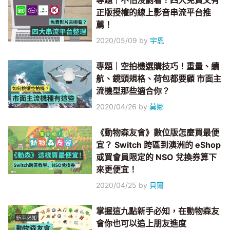
專題｜不怕沒劇看！四大免費又有
正版授權的線上影音串流平台推
薦！
2020/05/09
by
宇恩
專題｜空拍機選購技巧！重量、續
航、鏡頭規格、荷包都要顧 市面主
流機型那些適合你？
2020/04/26
by
莫娜
《動物森友會》數位版怎麼買最便
宜？ Switch 跨區到澳洲的 eShop
或買會員限定的 NSO 兌換券算下
來更便宜！
2020/04/25
by
貝爾
掌握這九點新手必知，在動物森友
會你也可以追上朋友進度