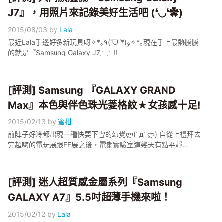
J7』，用照片來記錄美好生活吧 (❛◡❛✿)
2015/08/03
by
Lala
最近Lala手邊好多新玩具呀✧*｡٩(ˊᗜˋ*)و✧*｡現在手上最熱騰騰
的就是『Samsung Galaxy J7』』!!
[評測] Samsung 『GALAXY GRAND
Max』本色與伴色珠光菱格紋★女孩感十足!
2015/02/13
by
蜜柑
前陣子好冷都出現一種快要下雪的幻覺ლ(ﾟдﾟლ) 自從上禮拜去
完超嗨的電玩展跟FF展之後，電獺實驗室這幾天有點平靜…
[評測] 迷人超質感金屬系列『Samsung
GALAXY A7』5.5吋超薄手機來啦！
2015/02/12
by
Lala