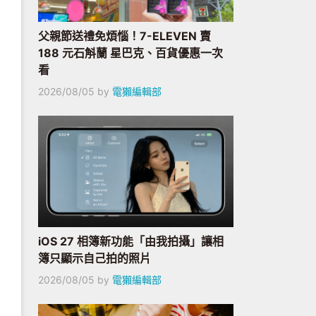
父親節送禮免煩惱！7-ELEVEN 賣
188 元石斛蘭 星巴克、百貨優惠一次
看
2026/08/05
by
電獺編輯部
iOS 27 相簿新功能「由我拍攝」讓相
簿只顯示自己拍的照片
2026/08/05
by
電獺編輯部