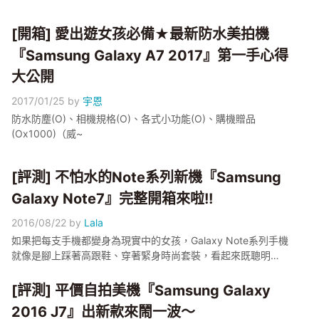
[開箱] 愛出遊女孩必備★最新防水美拍機
『Samsung Galaxy A7 2017』第一手心得
大公開
2017/01/25
by
宇恩
防水防塵(O)、相機規格(O)、各式小功能(O)、購機贈品
(Ox1000)（威~
[評測] 不怕水的Note系列新機『Samsung
Galaxy Note7』完整開箱來啦!!
2016/08/22
by
Lala
如果把每支手機都變身為現實中的女孩，Galaxy Note系列手機
就像是腳上踩著高跟鞋、穿著緊身時尚套裝，看起來既聰明又
很幹練的小秘書!!但這次Galaxy Note7脫下套裝換上IP68防塵
防水的泳衣，隨時都能跳進水裡玩耍一番!!
[評測] 平價自拍美機『Samsung Galaxy
2016 J7』出新款來鬧一波～