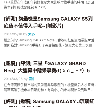
Lala覺得在年底到年初好像是大家比較常換手機的時期（是因
為拿到年終或是紅包嗎？XD）
[評測] 旗艦機皇Samsung GALAXY S5到
底值不值得入手呢~(附影片)
2014/05/18
by
大心
繼之前的Samsung GALAXY Note 3香頌粉紅聖誕限量版♥羞
羞開箱對Samsung手機有了親密接觸後，這是大心第二次和三
星做朋友了(咦?)
[邀稿] [評測] 三星『GALAXY GRAND
Neo』大螢幕中階樂享機d(ゝｃ_,・*）b
2014/03/06
by
蜜柑
在台灣高階手機市場的競爭是非常激烈的，機皇機后人才輩出~
隨著高階手機市場日漸飽和，有塊小小的市場開始受到矚目，
那就是中階手機市場！！！
[評測] [邀稿] Samsung GALAXY J琉璃紅