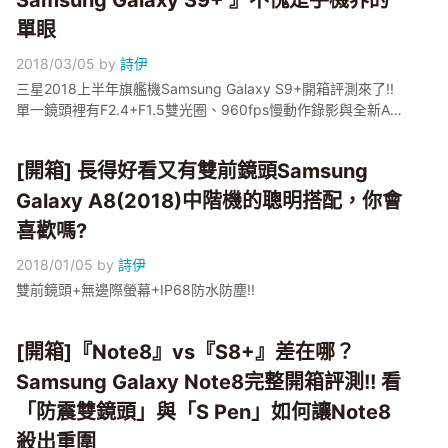
Samsung Galaxy S9+ 』不愧是手機界的
單眼
2018/03/05
by
詩伊
三星2018上半年旗艦機Samsung Galaxy S9+開箱評測來了!!
單一鏡頭裡有F2.4+F1.5雙光圈、960fps慢動作錄影與全新AR
emoji玩給你看
[開箱] 長得好看又有雙前鏡頭Samsung
Galaxy A8(2018)中階機的聰明搭配，你會
喜歡嗎?
2018/01/05
by
詩伊
雙前鏡頭+無邊際螢幕+IP68防水防塵!!
[開箱]『Note8』vs『S8+』差在哪？
Samsung Galaxy Note8完整開箱評測!! 看
「防震雙鏡頭」與「S Pen」如何讓Note8
殺出重圍