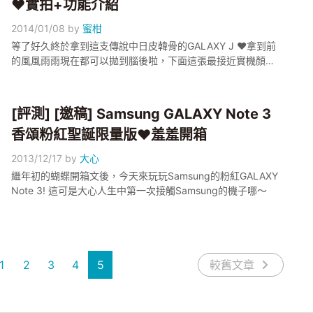
♥實拍+功能介紹
2014/01/08
by
蜜柑
等了好久終於拿到這支傳說中日皮韓骨的GALAXY J ♥拿到前
的風風雨雨現在都可以拋到腦後啦，下面這張最接近實機顏色
噢~
[評測] [邀稿] Samsung GALAXY Note 3
香頌粉紅聖誕限量版♥羞羞開箱
2013/12/17
by
大心
繼年初的蝴蝶開箱文後，今天來玩玩Samsung的粉紅GALAXY
Note 3! 這可是大心人生中第一次接觸Samsung的機子哪～
1
2
3
4
5
較舊文章