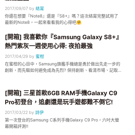
2017/09/07
by
絡甯
你還在想要『Note8』還是『S8+』嗎？這次絡甯完整試用了
最新的Note8，一起來看看我的心得吧🤗
[開箱] 我喜歡你『Samsung Galaxy S8+』
熱門紫灰一週使用心得: 夜拍最強
2017/04/29
by
蜜柑
在蜜柑的心目中，Samsung旗艦手機總是勇於做出先走一步的
創新，而先驅如何避免成為先烈? 保持創新、看清市場、記取教
訓，這幾項是Samsung新一代旗艦手機的回答
[開箱] 三星首款6GB RAM手機Galaxy C9
Pro初登台，追劇還是玩手遊都難不倒它!
2017/03/22
by
詩伊
第一次登台的Samsung C系列手機Galaxy C9 Pro，六吋大螢
幕開箱評測!!