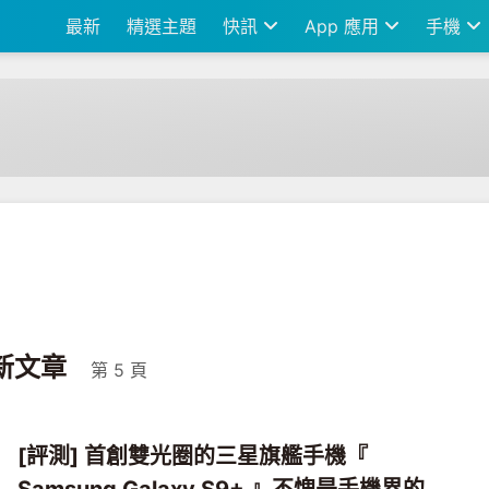
最新
精選主題
快訊
App 應用
手機
最新文章
第 5 頁
[評測] 首創雙光圈的三星旗艦手機『