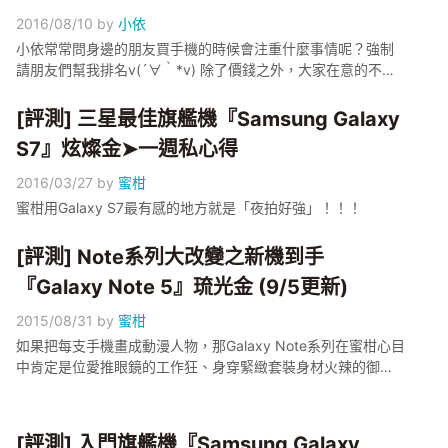
2016/08/10
by
小依
小依常常問身邊的朋友買手機的時候會注重什麼事情呢？強制
請朋友們幫我排名v(´∀｀*v) 除了價錢之外，大家在意的不外
乎就是照相品質、螢幕大小和使用的流暢度了～
[評測] 三星最佳旗艦機『Samsung Galaxy
S7』炫燦金➤一週私心得
2016/03/27
by
蜜柑
蜜柑用Galaxy S7最有感的地方就是「夜拍好強」！！！
[評測] Note系列大改變之新機到手
『Galaxy Note 5』琉光金 (9/5更新)
2015/08/31
by
蜜柑
如果把每支手機畫成動漫人物，那Galaxy Note系列在蜜柑心目
中肯定是位愛推眼鏡的工作狂、身穿緊緻套裝身材火辣的御姊
型角色，是眾女孩追求的女強人形象呀(✪ω✪)
[評測] 入門旗艦機『Samsung Galaxy